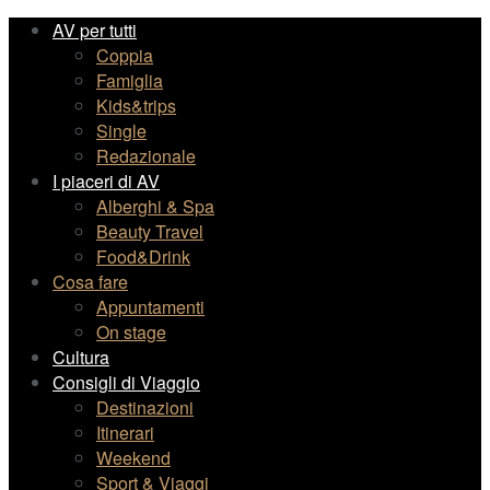
AV per tutti
Coppia
Famiglia
Kids&trips
Single
Redazionale
I piaceri di AV
Alberghi & Spa
Beauty Travel
Food&Drink
Cosa fare
Appuntamenti
On stage
Cultura
Consigli di Viaggio
Destinazioni
Itinerari
Weekend
Sport & Viaggi