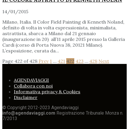
14/01/2015
Milano, Italia. Il Color Field Painting di Kenneth Noland,
definito di volta in volta espressionista, minimalista,
astrattista, sbarca a Milano dal 21 gennaio
(inaugurazione in 20) all’11 aprile 2015 presso la Galleria
Cardi (corso di Porta Nuova 38, 20121 Milano).
L’esposizione, curata da...
Page 422 of 428
Prev
1
…
421
422
423
…
428
Next
AGENDAVIAGGI
Collabora con noi
Informativa privacy & Cookies
Disclaimer
© Copyright 2012-2023 Agendaviaggi
info@agendaviaggi.com
Registrazione Tribunale Monza n.
7/2013