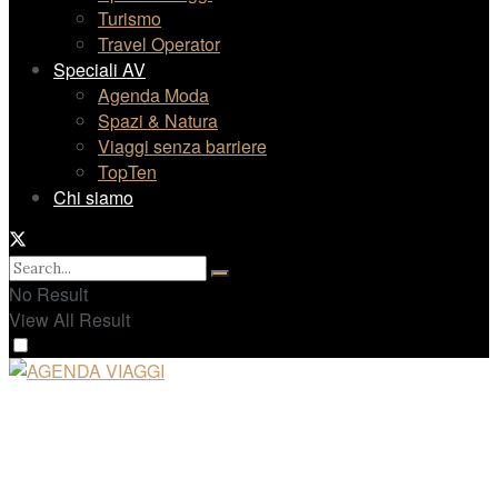
Turismo
Travel Operator
Speciali AV
Agenda Moda
Spazi & Natura
Viaggi senza barriere
TopTen
Chi siamo
No Result
View All Result