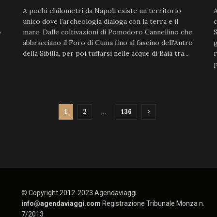
A pochi chilometri da Napoli esiste un territorio
A
unico dove l’archeologia dialoga con la terra e il
c
o
mare. Dalle coltivazioni di Pomodoro Cannellino che
S
abbracciano il Foro di Cuma fino al fascino dell'Antro
g
della Sibilla, per poi tuffarsi nelle acque di Baia tra...
r
p
1
2
…
136
© Copyright 2012-2023 Agendaviaggi
info@agendaviaggi.com
Registrazione Tribunale Monza n.
7/2013