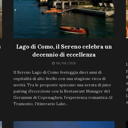
s
Lago di Como, il Sereno celebra un
decennio di eccellenza
06/08/2026
L
p
Il Sereno Lago di Como festeggia dieci anni di
i
ospitalità di alto livello con una stagione ricca di
m
novità. Tra le proposte spiccano una serata di juice
d
pairing d'eccezione con la Restaurant Manager del
L
Geranium di Copenaghen, l’esperienza romantica Al
a
Tramonto, l’itinerario Lake...