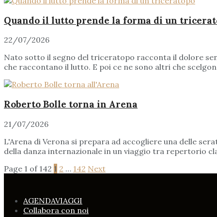
Quando il lutto prende la forma di un tricera
22/07/2026
Nato sotto il segno del triceratopo racconta il dolore senz
che raccontano il lutto. E poi ce ne sono altri che scelg
Roberto Bolle torna in Arena
21/07/2026
L'Arena di Verona si prepara ad accogliere una delle serate 
della danza internazionale in un viaggio tra repertorio c
Page 1 of 142
1
2
…
142
Next
AGENDAVIAGGI
Collabora con noi