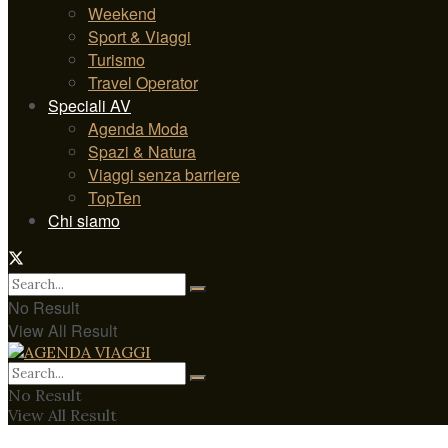
Weekend
Sport & Viaggi
Turismo
Travel Operator
Speciali AV
Agenda Moda
Spazi & Natura
Viaggi senza barriere
TopTen
Chi siamo
No Result
View All Result
No Result
View All Result