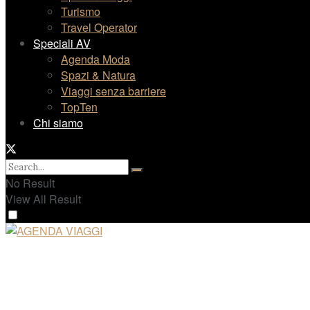
Turismo
Travel Operator
Speciali AV
Agenda Moda
Spazi & Natura
Viaggi senza barriere
TopTen
Chi siamo
No Result
View All Result