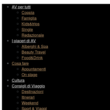
AV per tutti
Coppia
Famiglia
Kids&trips
Single
Redazionale
I piaceri di AV
Alberghi & Spa
Beauty Travel
Food&Drink
Cosa fare
Appuntamenti
On stage
Cultura
Consigli di Viaggio
Destinazioni
Itinerari
Weekend
Sport & Viaggi