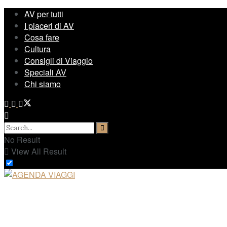
AV per tutti
I piaceri di AV
Cosa fare
Cultura
Consigli di Viaggio
Speciali AV
Chi siamo
No Result
View All Result