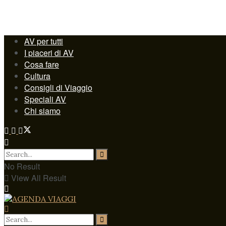
AV per tutti
I piaceri di AV
Cosa fare
Cultura
Consigli di Viaggio
Speciali AV
Chi siamo
No Result
View All Result