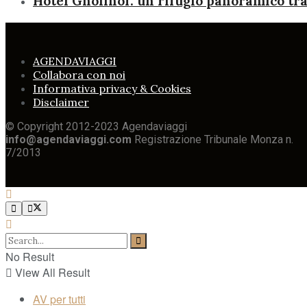
Hotel Gnollhof: un rifugio panoramico tra 
AGENDAVIAGGI
Collabora con noi
Informativa privacy & Cookies
Disclaimer
© Copyright 2012-2023 Agendaviaggi
info@agendaviaggi.com
Registrazione Tribunale Monza n.
7/2013
No Result
View All Result
AV per tutti