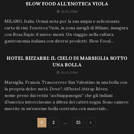
SLOW FOOD ALL’ENOTECA VIOLA
13/12/2014
MILANO, Italia. Ormai nota per la sua ampia e selezionata
carta di vini, l'enoteca Viola, in zona navigli di Milano, inaugura
con Rosa Sapio il nuovo menù. Un viaggio nella cultura
gastronomia italiana con diversi prodotti Slow Food....
HOTEL BIZZARRI: IL CIELO DI MARSIGLIA SOTTO
UNA BOLLA
13/12/2014
Marsiglia, Francia. Trascorrere San Valentino in una bolla con
la propria dolce metà. Dove? All'hotel Attrap Rèves,
nome preso dai retini “acchiappasogni” che gli Indiani
d'America intrecciavano a difesa dei cattivi sogni. Sono camere
inserite in un'enorme bolla costruita con materiale...
1
2
…
25