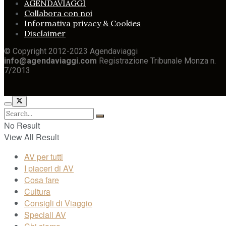
AGENDAVIAGGI
Collabora con noi
Informativa privacy & Cookies
Disclaimer
© Copyright 2012-2023 Agendaviaggi
info@agendaviaggi.com
Registrazione Tribunale Monza n.
7/2013
No Result
View All Result
AV per tutti
I piaceri di AV
Cosa fare
Cultura
Consigli di Viaggio
Speciali AV