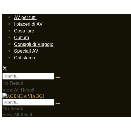
AV per tutti
I piaceri di AV
Cosa fare
Cultura
Consigli di Viaggio
Speciali AV
Chi siamo
No Result
View All Result
No Result
View All Result