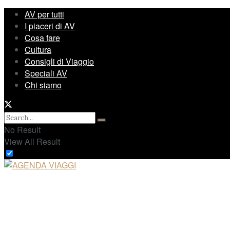
AV per tutti
I piaceri di AV
Cosa fare
Cultura
Consigli di Viaggio
Speciali AV
Chi siamo
No Result
View All Result