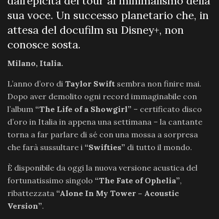
dall’epicità dei tour al minimalismo della
sua voce. Un successo planetario che, in
attesa del docufilm su Disney+, non
conosce sosta.
Milano, Italia.
L’anno d’oro di
Taylor Swift
sembra non finire mai.
Dopo aver demolito ogni record immaginabile con
l’album
“The Life of a Showgirl”
– certificato disco
d’oro in Italia in appena una settimana – la cantante
torna a far parlare di sé con una mossa a sorpresa
che farà sussultare i
“Swifties”
di tutto il mondo.
È disponibile da oggi la nuova versione acustica del
fortunatissimo singolo
“The Fate of Ophelia”
,
ribattezzata
“Alone In My Tower – Acoustic
Version”
.