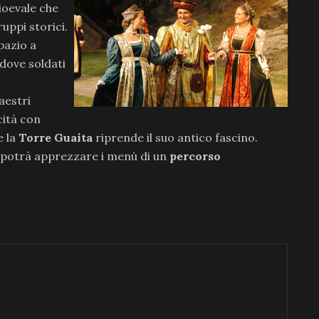
ioevale che
uppi storici.
pazio a
dove soldati
aestri
cità con
e la
Torre Guaita
riprende il suo antico fascino.
to potrà apprezzare i menù di un
percorso