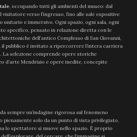
tale
, occupando tutti gli ambienti del museo: dal
sitatore verso l’ingresso, fino alle sale espositive
 unitario e immersivo. Ogni spazio, ogni sala, ogni
o specifico, pensato in relazione diretta con le
rchitettoniche dell’antico Complesso di San Giovanni,
il pubblico è invitato a ripercorrere l’intera carriera
enti. La selezione comprende opere storiche
seo d’arte Mendrisio e opere inedite, concepite
oca da sempre un’indagine rigorosa sul fenomeno
o pienamente solo da un punto di vista privilegiato,
a lo spettatore si muove nello spazio. È proprio
dell’esplorare, del cercare, che l’immagine si