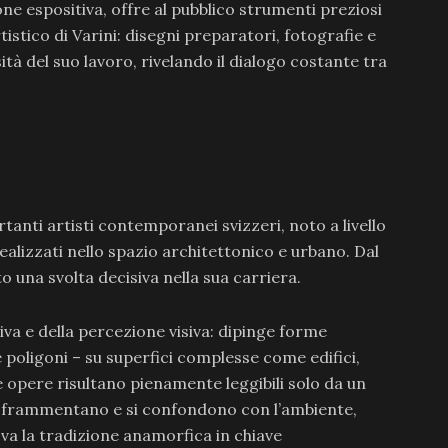
e espositiva, offre al pubblico strumenti preziosi
stico di Varini: disegni preparatori, fotografie e
ità del suo lavoro, rivelando il dialogo costante tra
rtanti artisti contemporanei svizzeri, noto a livello
realizzati nello spazio architettonico e urbano. Dal
to una svolta decisiva nella sua carriera.
tiva e della percezione visiva: dipinge forme
 e poligoni – su superfici complesse come edifici,
e opere risultano pienamente leggibili solo da un
 si frammentano e si confondono con l’ambiente,
a la tradizione anamorfica in chiave