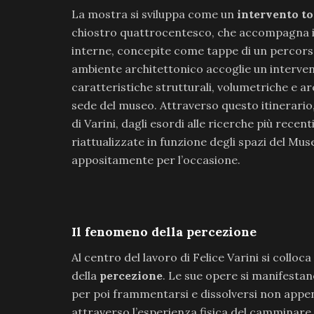
La mostra si sviluppa come un
intervento to
chiostro quattrocentesco, che accompagna il vi
interne, concepite come tappe di un percorso
ambiente architettonico accoglie un intervent
caratteristiche strutturali, volumetriche e a
sede del museo. Attraverso questo itinerario, 
di Varini, dagli esordi alle ricerche più rec
riattualizzate in funzione degli spazi del Mu
appositamente per l’occasione.
Il fenomeno della percezione
Al centro del lavoro di Felice Varini si coll
della
percezione
. Le sue opere si manifestan
per poi frammentarsi e dissolversi non appen
attraverso l’esperienza fisica del camminare, 