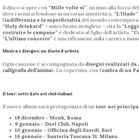
Il disco si apre con
“Mille volte sì”
, un inno alla forza d
dove i sensi si fondono in un’estasi sinestetica.
“L’Iliade”
l’
indifferenza e la superficialità
del mondo contempora
“Holy drinkard”
– unico brano in inglese – cita la
“Legge
costruire le campane”
è dedicata al figlio dell’artista.
“C
“L’ultimo concerto”
è una riflessione sulla carriera musi
Musica e disegno: un diario d’artista
Ogni canzone è accompagnata da
disegni realizzati da
calligrafia dell’anima
». La copertina, con l’
ombra di un Pa
Il tour: sette date nei club italiani
Il nuovo album sarà protagonista di un
tour nei principal
18 dicembre – Monk, Roma
9 gennaio – Duel Club, Napoli
10 gennaio – Officina degli Esordi, Bari
16 gennaio – Santeria Toscana 31, Milano