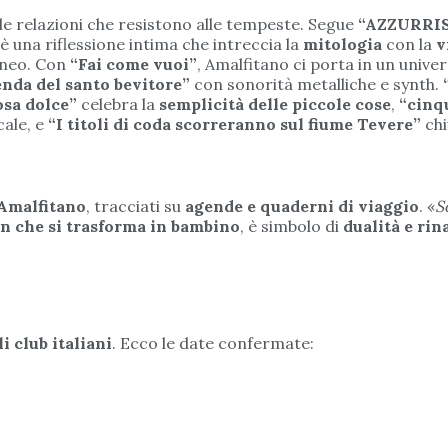
elle relazioni che resistono alle tempeste. Segue
“AZZURRI
è una riflessione intima che intreccia la
mitologia
con la
v
neo. Con
“Fai come vuoi”
, Amalfitano ci porta in un univ
nda del santo bevitore”
con sonorità metalliche e synth.
osa dolce”
celebra la
semplicità delle piccole cose
,
“cinq
cale, e
“I titoli di coda scorreranno sul fiume Tevere”
chi
 Amalfitano
, tracciati su
agende e quaderni di viaggio
. «
S
n che si trasforma in bambino
, è simbolo di
dualità e rin
i club italiani
. Ecco le date confermate: