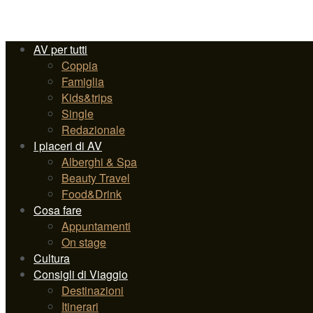
AV per tutti
Coppia
Famiglia
Kids&trips
Single
Redazionale
I piaceri di AV
Alberghi & Spa
Beauty Travel
Food&Drink
Cosa fare
Appuntamenti
On stage
Cultura
Consigli di Viaggio
Destinazioni
Itinerari