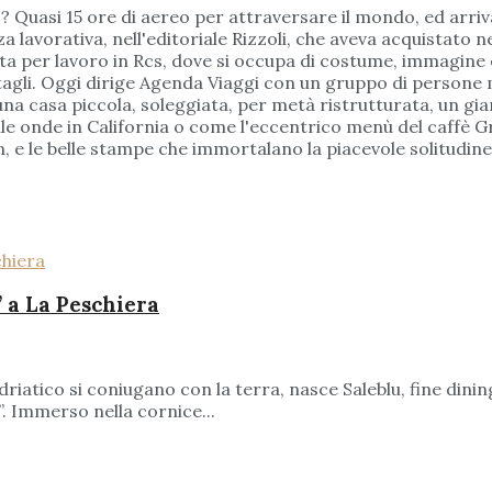
 Quasi 15 ore di aereo per attraversare il mondo, ed arriva
a lavorativa, nell'editoriale Rizzoli, che aveva acquistato 
olta per lavoro in Rcs, dove si occupa di costume, immagine e
gli. Oggi dirige Agenda Viaggi con un gruppo di persone m
 una casa piccola, soleggiata, per metà ristrutturata, un gia
lle onde in California o come l'eccentrico menù del caffè G
, e le belle stampe che immortalano la piacevole solitudine 
” a La Peschiera
driatico si coniugano con la terra, nasce Saleblu, fine di
”. Immerso nella cornice...