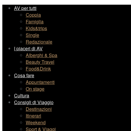
AV per tutti
Coppia
Famiglia
Kids&trips
Single
Redazionale
I piaceri di AV
Alberghi & Spa
Beauty Travel
Food&Drink
Cosa fare
Appuntamenti
On stage
Cultura
Consigli di Viaggio
Destinazioni
Itinerari
Weekend
Sport & Viaggi