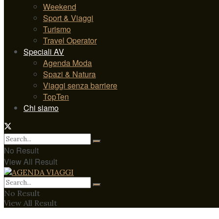
Weekend
Sport & Viaggi
Turismo
Travel Operator
Speciali AV
Agenda Moda
Spazi & Natura
Viaggi senza barriere
TopTen
Chi siamo
No Result
View All Result
No Result
View All Result