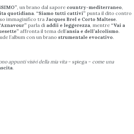
SSIMO”
, un brano dal sapore
country-mediterraneo
,
ita quotidiana
.
“Siamo tutti cattivi”
punta il dito contro
erso immaginifico tra
Jacques Brel e Corto Maltese
.
“Aznavour”
parla di
addii e leggerezza
, mentre
“Vai a
uesette”
affronta il tema dell’
ansia e dell’alcolismo
.
ude l’album con un brano
strumentale evocativo
.
ono appunti visivi della mia vita
– spiega –
come una
ascita
.