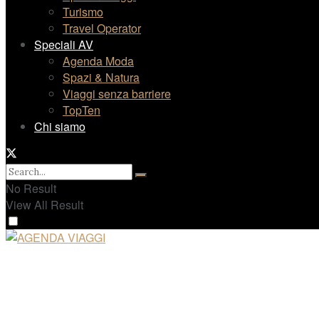
Turismo
Travel Operator
Speciali AV
Agenda Moda
Spazi & Natura
Viaggi senza barriere
TopTen
Chi siamo
No Result
View All Result