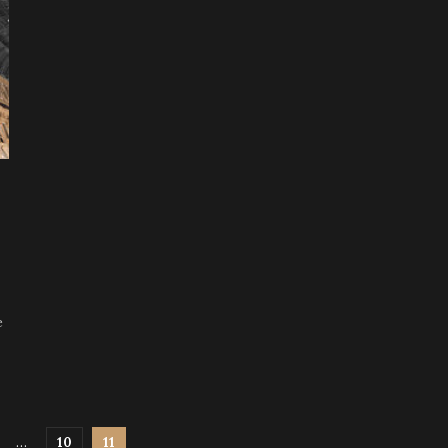
e
…
10
11