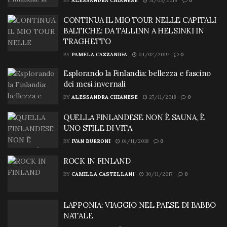
BY
ALESSANDRA CHIANESE
31/03/2019
0
CONTINUA IL MIO TOUR NELLE CAPITALI
BALTICHE: DA TALLINN A HELSINKI IN
TRAGHETTO
BY
PAMELA CAZZANIGA
04/02/2019
0
Esplorando la Finlandia: bellezza e fascino
dei mesi invernali
BY
ALESSANDRA CHIANESE
27/11/2018
0
QUELLA FINLANDESE NON È SAUNA, È
UNO STILE DI VITA
BY
IVAN BURRONI
01/11/2018
0
ROCK IN FINLAND
BY
CAMILLA CASTELLANI
30/11/2017
0
LAPPONIA: VIAGGIO NEL PAESE DI BABBO
NATALE