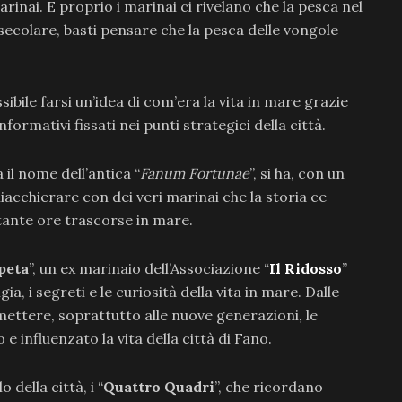
inai. E proprio i marinai ci rivelano che la pesca nel
secolare, basti pensare che la pesca delle vongole
bile farsi un’idea di com’era la vita in mare grazie
formativi fissati nei punti strategici della città.
a il nome dell’antica “
Fanum Fortunae
”, si ha, con un
hiacchierare con dei veri marinai che la storia ce
e tante ore trascorse in mare.
ipeta
”, un ex marinaio dell’Associazione “
Il Ridosso
”
a, i segreti e le curiosità della vita in mare. Dalle
smettere, soprattutto alle nuove generazioni, le
 influenzato la vita della città di Fano.
della città, i “
Quattro Quadri
”, che ricordano