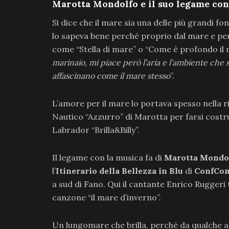
Marotta Mondolfo e il suo legame con
Si dice che il mare sia una delle più grandi fon
lo sapeva bene perché proprio dal mare e per 
come “Stella di mare” o “Come è profondo il m
marinaio, mi piace però l’aria e l’ambiente che s
affascinano come il mare stesso
”.
L’amore per il mare lo portava spesso nella ri
Nautico “Azzurro” di Marotta per farsi costrui
Labrador “Brilla&Billy”.
Il legame con la musica fa di
Marotta Mondo
l’
Itinerario della Bellezza in Blu
di
ConfCom
a sud di Fano. Qui il cantante Enrico Ruggeri 
canzone “il mare d’inverno”.
Un lungomare che brilla, perché da qualche an