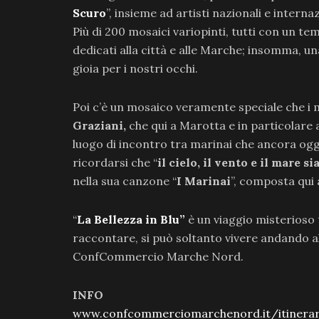
Scuro
”, insieme ad artisti nazionali e interna
Più di 200 mosaici variopinti, tutti con un tem
dedicati alla città e alle Marche; insomma, 
gioia per i nostri occhi.
Poi c’è un mosaico veramente speciale che i
Graziani,
che qui a Marotta e in particolare a
luogo di incontro tra marinai che ancora oggi 
ricordarsi che “
il cielo, il vento e il mare s
nella sua canzone “
I Marinai
”, composta qui
“
La Bellezza in Blu”
è un viaggio misterioso 
raccontare, si può soltanto vivere andando al
ConfCommercio Marche Nord.
INFO
www.confcommerciomarchenord.it/itinerari