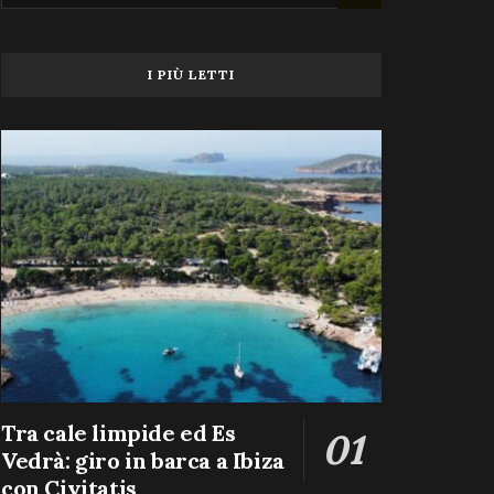
I PIÙ LETTI
Tra cale limpide ed Es
Vedrà: giro in barca a Ibiza
con Civitatis