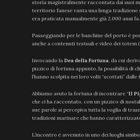
storia magistralmente raccontata dai suoi mar
territorio fanese vanta una lunga tradizione 
era praticata manualmente già 2.000 anni fa.
Passeggiando per le banchine del porto è possi
anche a contenuti testuali e video dei totem in
Invocando la
Dea della Fortuna
, da cui deriv
pizzico di fortuna appunto, la possibilità di c
l’hanno scolpita nei loro volti “scottati” dall
Abbiamo avuto la fortuna di incontrare “
Il P
che ci ha raccontato, con un pizzico di nostalgi
sue parole si percepiva tutta la voglia di tra
tradizioni marinare che hanno caratterizzato e
L’incontro è avvenuto in uno dei luoghi simbolo 