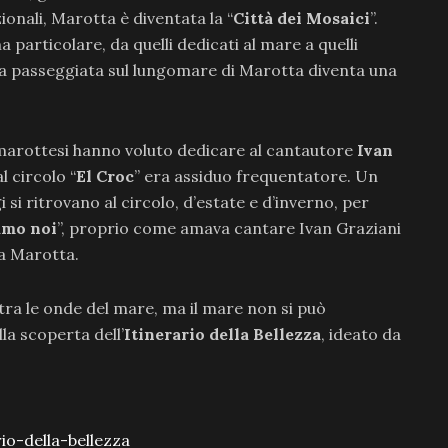
zionali, Marotta è diventata la “
Città dei Mosaici
”.
a particolare, da quelli dedicati al mare a quelli
una passeggiata sul lungomare di Marotta diventa una
 marottesi hanno voluto dedicare al cantautore
Ivan
l circolo “
El Croc
” era assiduo frequentatore. Un
si ritrovano al circolo, d’estate e d’inverno, per
iamo noi
”, proprio come amava cantare Ivan Graziani
 a Marotta.
tra le onde del mare, ma il mare non si può
la scoperta dell’
Itinerario della Bellezza
, ideato da
o-della-bellezza