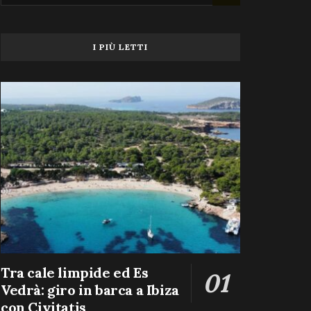
I PIÙ LETTI
Tra cale limpide ed Es
Vedrà: giro in barca a Ibiza
con Civitatis