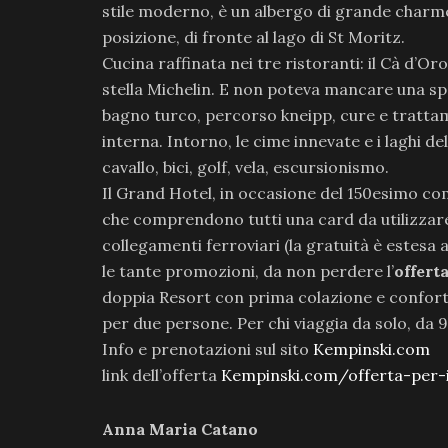
stile moderno, è un albergo di grande charme 
posizione, di fronte al lago di St Moritz.
Cucina raffinata nei tre ristoranti: il Cà d’Or
stella Michelin. E non poteva mancare una spa
bagno turco, percorso kneipp, cure e trattamen
interna. Intorno, le cime innevate e i laghi del
cavallo, bici, golf, vela, escursionismo.
Il Grand Hotel, in occasione del 150esimo co
che comprendono tutti una card da utilizzare s
collegamenti ferroviari (la gratuità è estesa 
le tante promozioni, da non perdere l’
offert
doppia Resort con prima colazione e confort v
per due persone. Per chi viaggia da solo, da 9
Info e prenotazioni sul sito
Kempinski.com
link dell’offerta
Kempinski.com/offerta-per-i
Anna Maria Catano