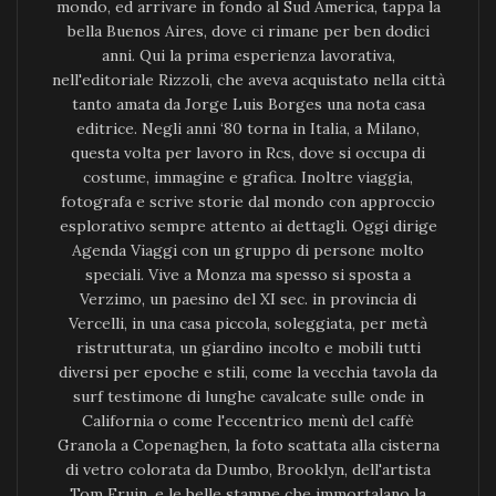
mondo, ed arrivare in fondo al Sud America, tappa la
bella Buenos Aires, dove ci rimane per ben dodici
anni. Qui la prima esperienza lavorativa,
nell'editoriale Rizzoli, che aveva acquistato nella città
tanto amata da Jorge Luis Borges una nota casa
editrice. Negli anni ‘80 torna in Italia, a Milano,
questa volta per lavoro in Rcs, dove si occupa di
costume, immagine e grafica. Inoltre viaggia,
fotografa e scrive storie dal mondo con approccio
esplorativo sempre attento ai dettagli. Oggi dirige
Agenda Viaggi con un gruppo di persone molto
speciali. Vive a Monza ma spesso si sposta a
Verzimo, un paesino del XI sec. in provincia di
Vercelli, in una casa piccola, soleggiata, per metà
ristrutturata, un giardino incolto e mobili tutti
diversi per epoche e stili, come la vecchia tavola da
surf testimone di lunghe cavalcate sulle onde in
California o come l'eccentrico menù del caffè
Granola a Copenaghen, la foto scattata alla cisterna
di vetro colorata da Dumbo, Brooklyn, dell'artista
Tom Fruin, e le belle stampe che immortalano la