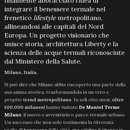
finalmente abbracciato l’idea di
integrare il benessere termale nel
frenetico
lifestyle
metropolitano,
allineandosi alle capitali del Nord
Europa. Un progetto visionario che
unisce storia, architettura Liberty e la
scienza delle acque termali riconosciute
dal Ministero della Salute.
Milano, Italia.
Si può dire che Milano abbia riscoperto una parte della
sua anima storica, trasformandola in un vero e
proprio
trend metropolitano
. In soli otto mesi,
oltre
100.000 milanesi
hanno visitato
De Montel Terme
Milano
, il nuovo e avveniristico parco termale urbano.
Un successo che non solo testimonia la ritrovata
voglia di benessere della città, ma celebra il ritorno in