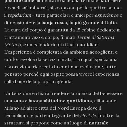
piscine calde
alimentate da acqua termale naturale e
ricca di sali minerali, si scoprono poi le quattro saune,
il
tepidarium
– tutti particolari e unici per
experience
e
dimensioni – e la
banja russa, la più grande d’Italia
.
La cura del corpo è garantita da 15 cabine dedicate ai
trattamenti viso e corpo, firmati
Terme di Saturnia
Method
, e un calendario di rituali quotidiani.
L’esperienza è completata da ambienti accoglienti e
confortevoli e da servizi curati, tra i quali spicca una
ristorazione ricercata in continua evoluzione, tutto
pensato perché ogni ospite possa vivere l’esperienza
sulla base della propria agenda.
L’intenzione è chiara: rendere la ricerca del benessere
una
sana e buona abitudine quotidiana
, allineando
Milano ad altre città del Nord Europa dove il
termalismo è parte integrante del
lifestyle
. Inoltre, la
struttura si propone come un luogo di
naturale