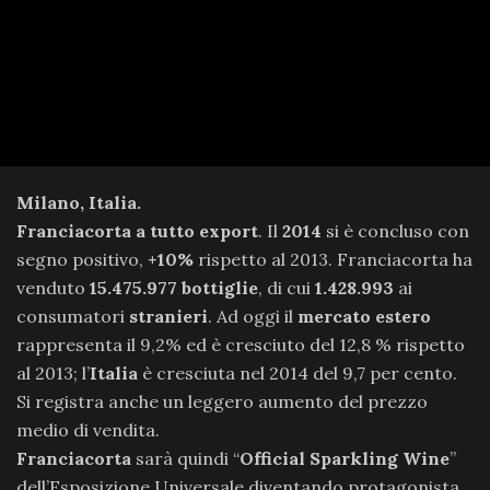
Milano, Italia.
Franciacorta a tutto export
. Il
2014
si è concluso con
segno positivo,
+10%
rispetto al 2013. Franciacorta ha
venduto
15.475.977 bottiglie
, di cui
1.428.993
ai
consumatori
stranieri
. Ad oggi il
mercato estero
rappresenta il 9,2% ed è cresciuto del 12,8 % rispetto
al 2013; l’
Italia
è cresciuta nel 2014 del 9,7 per cento.
Si registra anche un leggero aumento del prezzo
medio di vendita.
Franciacorta
sarà quindi “
Official Sparkling Wine
”
dell’Esposizione Universale diventando protagonista