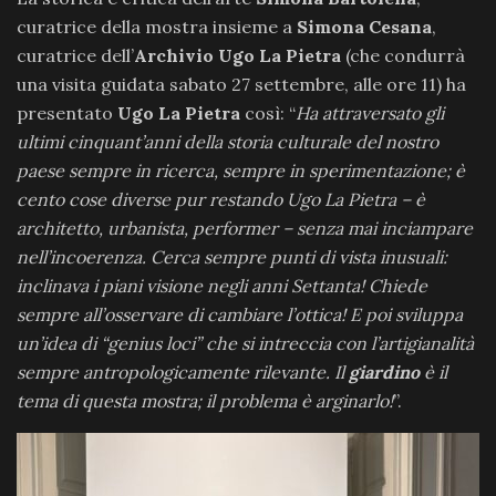
curatrice della mostra insieme a
Simona Cesana
,
curatrice dell’
Archivio Ugo La Pietra
(che condurrà
una visita guidata sabato 27 settembre, alle ore 11) ha
presentato
Ugo La Pietra
così: “
Ha attraversato gli
ultimi cinquant’anni della storia culturale del nostro
paese sempre in ricerca, sempre in sperimentazione; è
cento cose diverse pur restando Ugo La Pietra – è
architetto, urbanista, performer – senza mai inciampare
nell’incoerenza. Cerca sempre punti di vista inusuali:
inclinava i piani visione negli anni Settanta! Chiede
sempre all’osservare di cambiare l’ottica! E poi sviluppa
un’idea di “genius loci” che si intreccia con l’artigianalità
sempre antropologicamente rilevante. Il
giardino
è il
tema di questa mostra; il problema è arginarlo!
”.