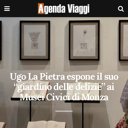
Ugo La Pietra espone il suo
“giardino delle delizie” ai
Musei Civici di Monza