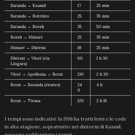
Saranda → Ksamil
17
25 min
Saranda → Butrinto
25
35 min
Saranda → Borsh
35
50 min
Borsh → Himarë
25
35 min
Himarë → Dhërmi
18
25 min
Dhërmi → Vlorë (via
60
1 h 30
Llogara)
Vlorë → Apollonia → Berat
130
2 h 30
Berat → Saranda (rientro)
24
4 h
0
Berat → Tirana
120
2 h 15
I tempi sono indicativi: la SH8 ha tratti lenti e le code
in alta stagione, soprattutto nei dintorni di Ksamil,
possono raddoppiare i tempi.