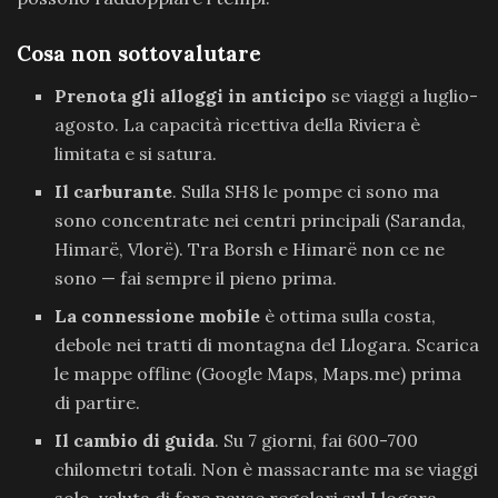
Cosa non sottovalutare
Prenota gli alloggi in anticipo
se viaggi a luglio-
agosto. La capacità ricettiva della Riviera è
limitata e si satura.
Il carburante
. Sulla SH8 le pompe ci sono ma
sono concentrate nei centri principali (Saranda,
Himarë, Vlorë). Tra Borsh e Himarë non ce ne
sono — fai sempre il pieno prima.
La connessione mobile
è ottima sulla costa,
debole nei tratti di montagna del Llogara. Scarica
le mappe offline (Google Maps, Maps.me) prima
di partire.
Il cambio di guida
. Su 7 giorni, fai 600-700
chilometri totali. Non è massacrante ma se viaggi
solo, valuta di fare pause regolari sul Llogara