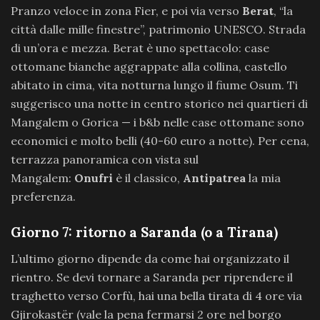
Pranzo veloce in zona Fier, e poi via verso
Berat
, “la
città dalle mille finestre”, patrimonio UNESCO. Strada
di un’ora e mezza. Berat è uno spettacolo: case
ottomane bianche aggrappate alla collina, castello
abitato in cima, vita notturna lungo il fiume Osum. Ti
suggerisco una notte in centro storico nei quartieri di
Mangalem o Gorica — i b&b nelle case ottomane sono
economici e molto belli (40-60 euro a notte). Per cena,
terrazza panoramica con vista sul
Mangalem:
Onufri
è il classico,
Antipatrea
la mia
preferenza.
Giorno 7: ritorno a Saranda (o a Tirana)
L’ultimo giorno dipende da come hai organizzato il
rientro. Se devi tornare a Saranda per riprendere il
traghetto verso Corfù, hai una bella tirata di 4 ore via
Gjirokastër (vale la pena fermarsi 2 ore nel borgo