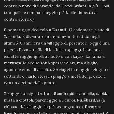
centro o nord di Saranda, da Hotel Brilant in giù — più
tranquilla e con parcheggio più facile rispetto al
centro storico).
Il pomeriggio dedicalo a
Ksamil
, 17 chilometri a sud di
Saranda. È diventato un fenomeno turistico negli
ultimi 5-6 anni: era un villaggio di pescatori, oggi è una
piccola Ibiza con file di lettini su spiagge bianche e
isolette raggiungibili a nuoto o con kayak. La fama è
meritata, le acque sono spettacolari, ma a luglio-
agosto è zona di assalto. Se viaggi in maggio, giugno o
settembre, hai le stesse spiagge a metà del prezzo e
con un decimo della gente.
Spiagge consigliate:
Lori Beach
(più tranquilla, sabbia
mista a ciottoli, parcheggio a 1 euro),
Pulëbardha
(a
ridosso del villaggio, la più scenografica),
Pasqyra
Beach
(acque cristalline, accesso un po’ più nascosto).