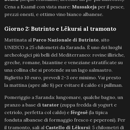
Cena a Ksamil con vista mare:
Mussakeja
per il pesce,
prezzi onesti, e ottimo vino bianco albanese.
Giorno 2: Butrinto e Lëkursi al tramonto
Mattinata al
Parco Nazionale di Butrinto
, sito
UNESCO a 25 chilometri da Saranda. È uno dei luoghi
archeologici più belli del Mediterraneo: rovine illiriche,
greche, romane, bizantine e veneziane stratificate su
una collina che si protende su un lago salmastro.
Biglietto 10 euro, prevedi 2-3 ore minimo. Vai presto
la mattina (apre alle 8) per evitare il caldo e i pullman.
Pomeriggio a Saranda: lungomare, qualche bagno, un
pranzo a base di
tarator
(zuppa fredda di yogurt e
cetriolo, perfetta col caldo) e
fërgesë
(la tipica
fonduta albanese di formaggio fresco e peperoni). Per
il tramonto, sali al
Castello di Lëkursi
: 5 chilometri di