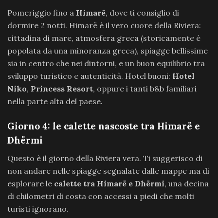
Pomeriggio fino a
Himarë
, dove ti consiglio di
dormire 2 notti. Himarë è il vero cuore della Riviera:
cittadina di mare, atmosfera greca (storicamente è
popolata da una minoranza greca), spiagge bellissime
sia in centro che nei dintorni, e un buon equilibrio tra
sviluppo turistico e autenticità. Hotel buoni:
Hotel
Niko
,
Princess Resort
, oppure i tanti b&b familiari
nella parte alta del paese.
Giorno 4: le calette nascoste tra Himarë e
Dhërmi
Questo è il giorno della Riviera vera. Ti suggerisco di
non andare nelle spiagge segnalate dalle mappe ma di
esplorare le
calette tra Himarë e Dhërmi
, una decina
di chilometri di costa con accessi a piedi che molti
turisti ignorano.