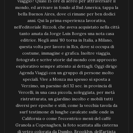
viaggio? Quasi 15 ore di aereo per attraversare il
mondo, ed arrivare in fondo al Sud America, tappa la
bella Buenos Aires, dove ci rimane per ben dodici
anni. Qui la prima esperienza lavorativa,
nell'editoriale Rizzoli, che aveva acquistato nella città
tanto amata da Jorge Luis Borges una nota casa
editrice. Negli anni ‘80 torna in Italia, a Milano,
questa volta per lavoro in Rcs, dove si occupa di
costume, immagine e grafica. Inoltre viaggia,
fotografa e scrive storie dal mondo con approccio
esplorativo sempre attento ai dettagli. Oggi dirige
Agenda Viaggi con un gruppo di persone molto
speciali. Vive a Monza ma spesso si sposta a
Verzimo, un paesino del XI sec. in provincia di
Vercelli, in una casa piccola, soleggiata, per metà
ristrutturata, un giardino incolto e mobili tutti
diversi per epoche e stili, come la vecchia tavola da
surf testimone di lunghe cavalcate sulle onde in
California o come l'eccentrico menù del caffè
Granola a Copenaghen, la foto scattata alla cisterna
di vetro colorata da Dumbo, Brooklyn, dell'artista