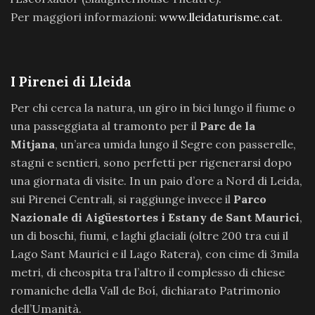
Per maggiori informazioni:
www.lleidaturisme.cat
.
I Pirenei di Lleida
Per chi cerca la natura, un giro in bici lungo il fiume o
una passeggiata al tramonto per il
Parc de la
Mitjana
, un’area umida lungo il Segre con passerelle,
stagni e sentieri, sono perfetti per rigenerarsi dopo
una giornata di visite. In un paio d’ore a Nord di Leida,
sui Pirenei Centrali, si raggiunge invece il
Parco
Nazionale di Aigüestortes i Estany de Sant Maurici
,
un di boschi, fiumi, e laghi glaciali (oltre 200 tra cui il
Lago Sant Maurici e il Lago Ratera), con cime di 3mila
metri, di cheospita tra l’altro il complesso di chiese
romaniche della Vall de Boí, dichiarato Patrimonio
dell’Umanità.