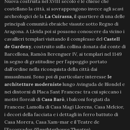
Nuova costruita nel XVIII secolo e le chiese che
costellano la città, si sovrappongono invece agli scavi
archeologici de la
La Cuirassa,
il quartiere di una delle
principali comunità ebraiche vissute sotto Regno di
Aragona. A Lleida poi si possono conoscere da vicino i
cavallieri templari visitando il complesso del
Castell
de Gardeny
, costruito sulla collina donata dal conte di
Barcellona, Ramòn Berenguer IV, ai templari nel 1149
in segno di gratitudine per l’appoggio portato
dall’ordine nella riconquista della città dai
mussulmani. Sono poi di particolare interesse
le
architetture moderniste
lungo Avinguda de Blondel e
nei dintorni di Placa Sant Francesc tra cui spiccano i
motivi floreali di
Casa Barò
, i balconi forgiati da
Francesc Lamolla di Casa Magì Llorens, Casa Melcior,
i decori della facciata e i dettagli in ferro battuto di
Casa Morera, Casa Xam-mar e il Teatre de
l’Escorxador (Slaughterhouse Theatre).