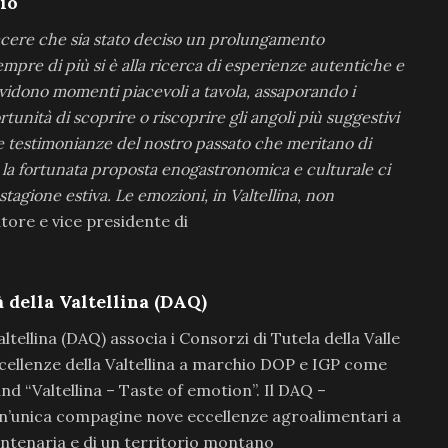
io
iacere che sia stato deciso un prolungamento
Sempre di più si è alla ricerca di esperienze autentiche e
ividono momenti piacevoli a tavola, assaporando i
ortunità di scoprire o riscoprire gli angoli più suggestivi
 e testimonianze del nostro passato che meritano di
 la fortunata proposta enogastronomica e culturale ci
agione estiva. Le emozioni, in Valtellina, non
atore e vice presidente di
 della Valtellina (DAQ)
ltellina (DAQ) associa i Consorzi di Tutela della Valle
cellenze della Valtellina a marchio DOP e IGP come
and “Valtellina – Taste of emotion”. Il DAQ –
 un’unica compagine nove eccellenze agroalimentari a
ntenaria e di un territorio montano