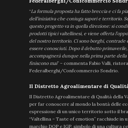
Federalberghi/Confcommercio Sondr
“
La formula proposta ha fatto breccia e ci fa p
dell’iniziativa che coniuga sapori e territorio. 
questo progetto va in quella direzione: si cond
prodotti tipici valtellinesi, e viene offerta l’opp
del nostro territorio. Ci sono borghi, contrade
essere conosciuti. Dopo il debutto primaverile,
accompagnerà dunque nella prima parte della st
finiscono mai
” – commenta Fabio Valli, ristor
Federalberghi/Confcommercio Sondrio.
Il Distretto Agroalimentare di Qualità
Il Distretto Agroalimentare di Qualità della Va
per far conoscere al mondo la bontà delle ec
espressione di un unico territorio sotto il br
“Valtellina – Taste of emotion” racchiude in
marchio DOP e IGP, simbolo di una cultura ce