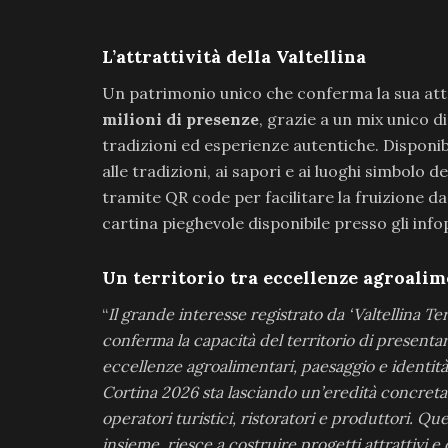
L’attrattività della Valtellina
Un patrimonio unico che conferma la sua attr
milioni di presenze
, grazie a un mix unico d
tradizioni ed esperienze autentiche. Disponi
alle tradizioni, ai sapori e ai luoghi simbolo 
tramite QR code per facilitare la fruizione da 
cartina pieghevole disponibile presso gli infopo
Un territorio tra eccellenze agroalime
“
Il grande interesse registrato da ‘Valtellina T
conferma la capacità del territorio di present
eccellenze agroalimentari, paesaggio e identità
Cortina 2026 sta lasciando un’eredità concreta a
operatori turistici, ristoratori e produttori. Qu
insieme, riesce a costruire progetti attrattivi e