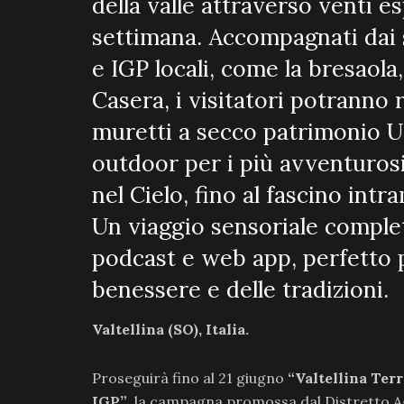
della valle attraverso venti e
settimana. Accompagnati dai 
e IGP locali, come la bresaola,
Casera, i visitatori potranno r
muretti a secco patrimonio 
outdoor per i più avventurosi
nel Cielo, fino al fascino intr
Un viaggio sensoriale complet
podcast e web app, perfetto 
benessere e delle tradizioni.
Valtellina (SO), Italia.
Proseguirà fino al 21 giugno
“Valtellina Ter
IGP”
, la campagna promossa dal Distretto Agr