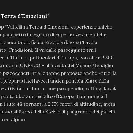
 Terra d’Emozioni”
p “Valtellina Terra d’Emozioni: esperienze uniche,
 un pacchetto integrato di esperienze autentiche
re mentale e fisico grazie a (buona) Tavola
to; Tradizioni. Si va dalle passeggiate tra i
tesi d’Italia e spettacolari d’Europa, con oltre 2.500
atrimonio UNESCO – alla visita del Mulino Menaglio
i pizzoccheri. Tra le tappe proposte anche Piuro, la
ci preparati nel lavéc, l’antica pentola ollare della
 e attività outdoor come parapendio, rafting, kayak
o ponte tibetano più alto d’Europa. Non manca il
con i suoi 48 tornanti a 2.758 metri di altitudine, meta
cesso al Parco dello Stelvio, il più grande dei parchi
’arco alpino.