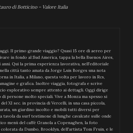
uro di Botticino – Valore Italia
ggi. Il primo grande viaggio? Quasi 15 ore di aereo per
ivare in fondo al Sud America, tappa la bella Buenos Aires,
anni. Qui la prima esperienza lavorativa, nell'editoriale
 nella città tanto amata da Jorge Luis Borges una nota
orna in Italia, a Milano, questa volta per lavoro in Rcs,
magine e grafica. Inoltre viaggia, fotografa e scrive
io esplorativo sempre attento ai dettagli. Oggi dirige
di persone molto speciali. Vive a Monza ma spesso si
el XI sec. in provincia di Vercelli, in una casa piccola,
rata, un giardino incolto e mobili tutti diversi per
ia tavola da surf testimone di lunghe cavalcate sulle onde
rico menù del caffè Granola a Copenaghen, la foto
o colorata da Dumbo, Brooklyn, dell'artista Tom Fruin, e le