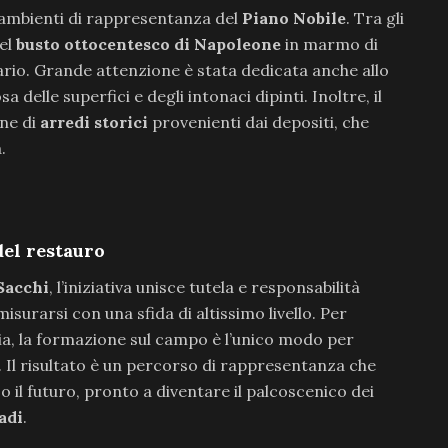
i ambienti di rappresentanza del
Piano Nobile
. Tra gli
del
busto ottocentesco di Napoleone
in marmo di
ario. Grande attenzione è stata dedicata anche allo
 delle superfici e degli intonaci dipinti. Inoltre, il
one di
arredi storici
provenienti dai depositi, che
.
del restauro
Sacchi
, l’iniziativa unisce tutela e responsabilità
isurarsi con una sfida di altissimo livello. Per
lia, la formazione sul campo è l’unico modo per
 Il risultato è un percorso di rappresentanza che
o il futuro, pronto a diventare il palcoscenico dei
adi
.