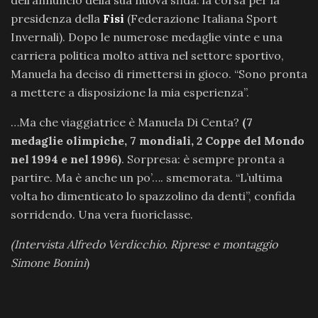
dell’annuncio della sua nuova sfida: la corsa per la
presidenza della
Fisi
(Federazione Italiana Sport
Invernali). Dopo le numerose medaglie vinte e una
carriera politica molto attiva nel settore sportivo,
Manuela ha deciso di rimettersi in gioco. “Sono pronta
a mettere a disposizione la mia esperienza”.
…Ma che viaggiatrice è Manuela Di Centa?
(7
medaglie olimpiche, 7 mondiali, 2 Coppe del Mondo
nel 1994 e nel 1996)
. Sorpresa: è sempre pronta a
partire. Ma è anche un po’…. smemorata. “L’ultima
volta ho dimenticato lo spazzolino da denti”, confida
sorridendo. Una vera fuoriclasse.
(Intervista Alfredo Verdicchio. Riprese e montaggio
Simone Bonini
)