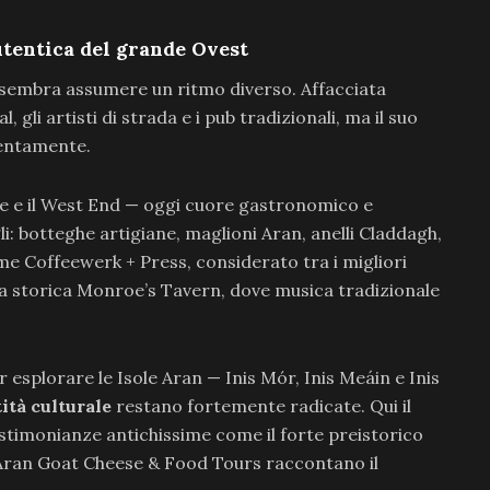
tentica del grande Ovest
 sembra assumere un ritmo diverso. Affacciata
al, gli artisti di strada e i pub tradizionali, ma il suo
entamente.
vale e il West End — oggi cuore gastronomico e
li: botteghe artigiane, maglioni Aran, anelli Claddagh,
ome Coffeewerk + Press, considerato tra i migliori
o la storica Monroe’s Tavern, dove musica tradizionale
 esplorare le Isole Aran — Inis Mór, Inis Meáin e Inis
tità culturale
restano fortemente radicate. Qui il
stimonianze antichissime come il forte preistorico
Aran Goat Cheese & Food Tours raccontano il