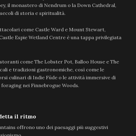
ey, il monastero di Nendrum o la Down Cathedral,
ecoli di storia e spiritualità.
ttacolari come Castle Ward e Mount Stewart,
l Castle Espie Wetland Centre è una tappa privilegiata
ristoranti come The Lobster Pot, Balloo House e The
cali e tradizioni gastronomiche, così come le
orsi culinari di Indie Füde o le attività immersive di
i foraging nei Finnebrogue Woods.
etta il ritmo
tains offrono uno dei paesaggi più suggestivi
ursionismo.