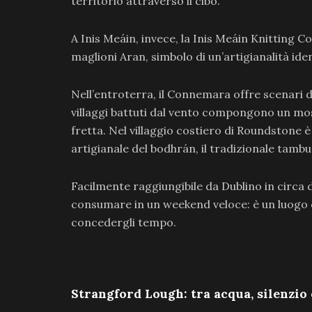
territorio attraverso il cibo.
A Inis Meáin, invece, la Inis Meáin Knitting 
maglioni Aran, simbolo di un’artigianalità ide
Nell’entroterra, il Connemara offre scenari di
villaggi battuti dal vento compongono un mos
fretta. Nel villaggio costiero di Roundstone 
artigianale del bodhrán, il tradizionale tambu
Facilmente raggiungibile da Dublino in circa
consumare in un weekend veloce: è un luogo ch
concedergli tempo.
Strangford Lough: tra acqua, silenzio