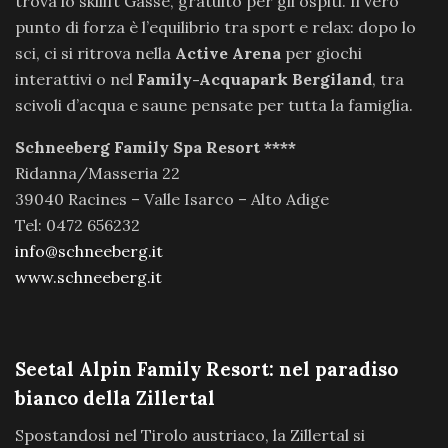
trova lo skilift Gasse, gratuito per gli ospiti. Il vero
punto di forza è l’equilibrio tra sport e relax: dopo lo
sci, ci si ritrova nella
Active Arena
per giochi
interattivi o nel
Family-Acquapark Bergiland
, tra
scivoli d’acqua e saune pensate per tutta la famiglia.
Schneeberg Family Spa Resort
****
Ridanna/Masseria 22
39040 Racines – Valle Isarco – Alto Adige
Tel: 0472 656232
info@schneeberg.it
www.schneeberg.it
Seetal Alpin Family Resort: nel paradiso
bianco della Zillertal
Spostandosi nel Tirolo austriaco, la Zillertal si