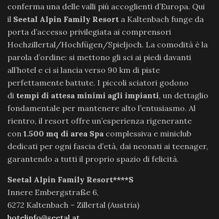
conferma una delle valli più accoglienti d’Europa. Qui
il
Seetal Alpin Family Resort
a Kaltenbach funge da
porta d’accesso privilegiata ai comprensori
Hochzillertal/Hochfügen/Spieljoch. La comodità è la
parola d’ordine: si mettono gli sci ai piedi davanti
all’hotel e ci si lancia verso 90 km di piste
perfettamente battute. I piccoli sciatori godono
di
tempi di attesa minimi agli impianti
, un dettaglio
fondamentale per mantenere alto l’entusiasmo. Al
rientro, il resort offre un’esperienza rigenerante
con
1.500 mq di area Spa
complessiva e miniclub
dedicati per ogni fascia d’età, dai neonati ai teenager,
garantendo a tutti il proprio spazio di felicità.
Seetal Alpin Family Resort****S
Innere Embergstraße 6,
6272 Kaltenbach – Zillertal (Austria)
hotelinfo@seetal.at