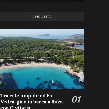
I PIÙ LETTI
Tra cale limpide ed Es
Vedrà: giro in barca a Ibiza
con Civitatis