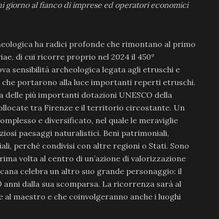
i giorno al fianco di imprese ed operatori economici
rcheologica ha radici profonde che rimontano al primo
e, di cui ricorre proprio nel 2024 il 450°
va sensibilità archeologica legata agli etruschi e
e che portarono alla luce importanti reperti etruschi.
na delle più importanti dotazioni UNESCO della
collocate tra Firenze e il territorio circostante. Un
plesso e diversificato, nel quale le meraviglie
ziosi paesaggi naturalistici. Beni patrimoniali,
ali, perché condivisi con altre regioni o Stati. Sono
prima volta al centro di un’azione di valorizzazione
oscana celebra un altro suo grande personaggio: il
 anni dalla sua scomparsa. La ricorrenza sarà al
cate al maestro e che coinvolgeranno anche i luoghi