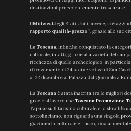
destinazioni precedentemente trascurate.
Il
Midwest
degli Stati Uniti, invece, si è aggi
rapporto qualità-prezzo”
, grazie alle sue c
La
Toscana
, infine,ha conquistato la categor
culturale, infatti, grazie alla varietà del su
ricchezza di quello archeologico, in particola
ritrovamento di 24 statue votive di San Casci
al 22 dicembre al Palazzo del Quirinale a Rom
La
Toscana
è stata inserita tra le migliori 
grazie al lavoro che
Toscana Promozione Tu
Tapinassi. Il turismo culturale e lo slow life
sottolineiamo, non riguarda una singola provi
giacimento culturale etrusco, rinascimental