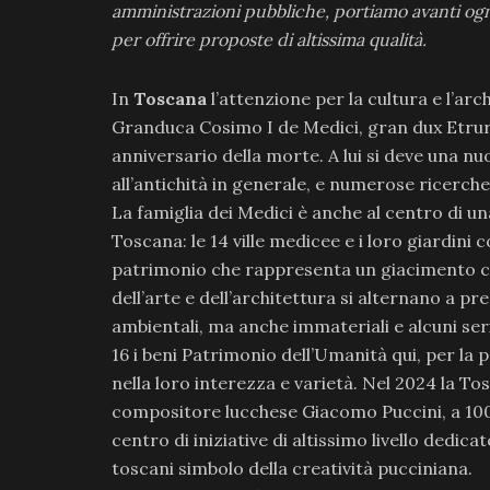
amministrazioni pubbliche, portiamo avanti ogn
per offrire proposte di altissima qualità.
In
Toscana
l’attenzione per la cultura e l’a
Granduca Cosimo I de Medici, gran dux Etruria
anniversario della morte. A lui si deve una nuo
all’antichità in generale, e numerose ricerch
La famiglia dei Medici è anche al centro di u
Toscana: le 14 ville medicee e i loro giardini 
patrimonio che rappresenta un giacimento com
dell’arte e dell’architettura si alternano a pre
ambientali, ma anche immateriali e alcuni seri
16 i beni Patrimonio dell’Umanità qui, per la 
nella loro interezza e varietà. Nel 2024 la T
compositore lucchese Giacomo Puccini, a 100
centro di iniziative di altissimo livello dedi
toscani simbolo della creatività pucciniana.