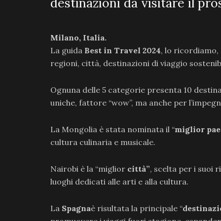
destinazioni da visitare il pr
Milano, Italia.
La guida
Best in Travel 2024
, lo ricordiamo,
regioni, città, destinazioni di viaggio sosteni
Ognuna delle 5 categorie presenta 10 destinaz
uniche, fattore “wow”, ma anche per l’impegno
La Mongolia è stata nominata il “
miglior pae
cultura culinaria e musicale.
Nairobi è la “miglior
città”
, scelta per i suoi
luoghi dedicati alle arti e alla cultura.
La
Spagna
è risultata la principale “
destinazi
promuovere i viaggi fuori stagione, espandere