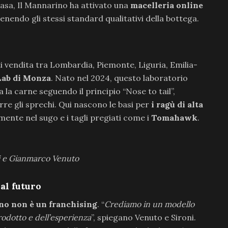
casa, Il Mannarino ha attivato una
macelleria online
nendo gli stessi standard qualitativi della bottega.
i vendita tra Lombardia, Piemonte, Liguria, Emilia-
ab di Monza
. Nato nel 2024, questo laboratorio
a la carne seguendo il principio “Nose to tail”,
rre gli sprechi. Qui nascono le basi per
i ragù di alta
ente nel sugo e i tagli pregiati come i
Tomahawk
.
ni e Gianmarco Venuto
al futuro
no non è un franchising
. “
Crediamo in un modello
rodotto e dell’esperienza
”, spiegano Venuto e Sironi.