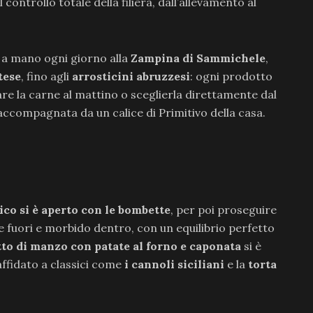
controllo totale della filiera, dall’allevamento al
a mano ogni giorno alla
Zampina di Sammichele
,
tese
, fino agli
arrosticini abruzzesi
: ogni prodotto
are la carne al mattino o sceglierla direttamente dal
 accompagnata da un calice di Primitivo della casa.
co si è aperto con le bombette
, per poi proseguire
e fuori e morbido dentro, con un equilibrio perfetto
letto di manzo con patate al forno e caponata
si è
 affidato a classici come
i cannoli siciliani
e la
torta