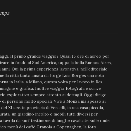
tampa
ggi. Il primo grande viaggio? Quasi 15 ore di aereo per
ivare in fondo al Sud America, tappa la bella Buenos Aires,
anni. Qui la prima esperienza lavorativa, nell'editoriale
 nella città tanto amata da Jorge Luis Borges una nota
orna in Italia, a Milano, questa volta per lavoro in Rcs,
magine e grafica. Inoltre viaggia, fotografa e scrive
io esplorativo sempre attento ai dettagli. Oggi dirige
di persone molto speciali. Vive a Monza ma spesso si
el XI sec. in provincia di Vercelli, in una casa piccola,
rata, un giardino incolto e mobili tutti diversi per
ia tavola da surf testimone di lunghe cavalcate sulle onde
rico menù del caffè Granola a Copenaghen, la foto