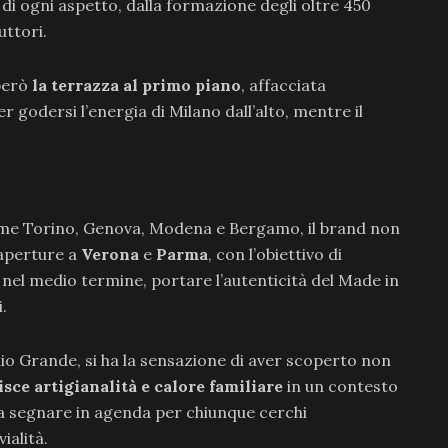
di ogni aspetto, dalla formazione degli oltre 450
uttori.
 però
la terrazza al primo piano
, affacciata
r godersi l’energia di Milano dall’alto, mentre il
ome Torino, Genova, Modena e Bergamo, il brand non
 aperture a
Verona
e
Parma
, con l’obiettivo di
 nel medio termine, portare l’autenticità del Made in
.
io Grande, si ha la sensazione di aver scoperto non
ce artigianalità e calore familiare
in un contesto
a segnare in agenda per chiunque cerchi
ialità.