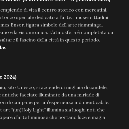
iempiendo di vita il centro storico con mercatini,
tocco speciale dedicato all’arte: i musei cittadini
ames Ensor, figura simbolo dell’arte fiamminga,
ismo e la visione unica. L’atmosfera è completata da
saltare il fascino della città in questo periodo.
.be
.
e 2024)
o, sito Unesco, si accende di migliaia di candele,
antiche facciate illuminate da una miriade di
lon di campane per un’esperienza indimenticabile.
ght art “(un)Holy Light” illumina sia luoghi noti che
n opere d’arte luminose che portano luce e magia