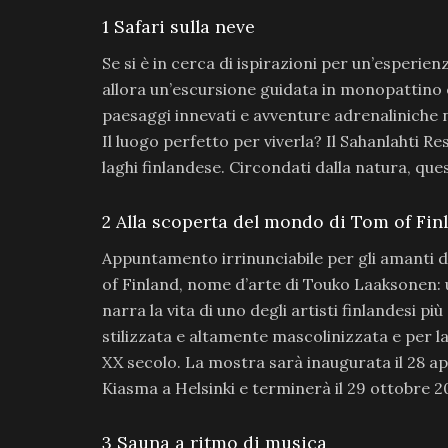
1
Safari sulla ne
ve
Se si è in cerca di ispirazioni per un’esperien
allora un’escursione guidata in monopattino el
paesaggi innevati e avventure adrenaliniche n
Il luogo perfetto per viverla? Il Sahanlahti R
laghi finlandese. Circondati dalla natura, que
2
Alla scoperta del mondo di Tom of Fin
Appuntamento irrinunciabile per gli amanti d
of Finland, nome d’arte di Touko Laaksonen:
narra la vita di uno degli artisti finlandesi p
stilizzata e altamente mascolinizzata e per la
XX secolo. La mostra sarà inaugurata il 28 
Kiasma a Helsinki e terminerà il 29 ottobre 2
3
Sauna a ritmo di musica