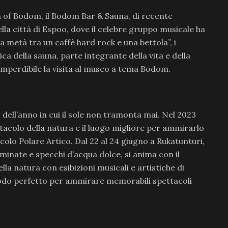
n of Bodom, il Bodom Bar & Sauna, di recente
lla città di Espoo, dove il celebre gruppo musicale ha
a metà tra un caffè hard rock e una bettola”, i
ca della sauna, parte integrante della vita e della
, imperdibile la visita al museo a tema Bodom.
 dell’anno in cui il sole non tramonta mai. Nel 2023
tacolo della natura e il luogo migliore per ammirarlo
rcolo Polare Artico. Dal 22 al 24 giugno a Rukatunturi,
minate e specchi d’acqua dolce, si anima con il
nella natura con esibizioni musicali e artistiche di
l modo perfetto per ammirare memorabili spettacoli