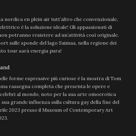
za nordica en plein air tutt’altro che convenzionale,
ettrico è la soluzione ideale! Gli appassionati di
on potranno resistere ad un’attività così originale.
esort sulle sponde del lago Saimaa, nella regione dei
sto tour sarà energia pura!
land
elle forme espressive più curiose è la mostra di Tom
 una rassegna completa che presenta le opere e
iù celebri al mondo, noto per la sua arte omoerotica
 sua grande influenza sulla cultura gay della fine del
aprile 2023 presso il Museum of Contemporary Art
023.