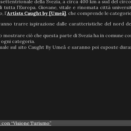
ettentrionale della Svezia, a circa 400 km a sud del circo
 tutta l’Europa. Giovane, vitale e rinomata città universit
, l’
Artists Caught by [Umeå]
, che comprende le categori
ranno trarre ispirazione dalle caratteristiche del nord del
mpo mostrare ciò che questa parte di Svezia ha in comune co
i ogni categoria.
tuale sul sito Caught By Umeå e saranno poi esposte duran