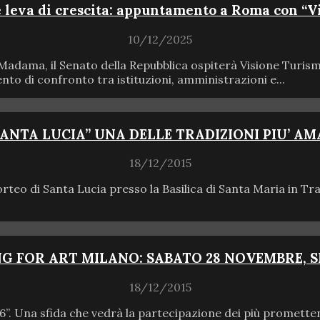
e leva di crescita: appuntamento a Roma con “V
10/12/2025
zo Madama, il Senato della Repubblica ospiterà Visione Tur
o di confronto tra istituzioni, amministrazioni e...
“SANTA LUCIA” UNA DELLE TRADIZIONI PIU’ A
18/12/2015
orteo di Santa Lucia presso la Basilica di Santa Maria in 
G FOR ART MILANO: SABATO 28 NOVEMBRE, SI
18/12/2015
. Una sfida che vedrà la partecipazione dei più promettenti