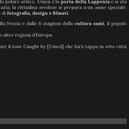
lo polare artico, Umeå è la
porta della Lapponia
e si sta
aria, la cittadina svedese si prepara a un anno speciale,
e di
fotografia, design e filmati
.
la Svezia e dalle 8 stagioni della
cultura sami
, il popolo
n altre regioni d’Europa.
te il tour Caught by [Umeå] che farà tappa in otto città