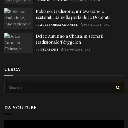
BY
MATILDE DE POLI
20/07/2025
0
Bolzano: tradizione, innovazione e
sostenibilità nella perla delle Dolomiti
BY
ALESSANDRA CHIANESE
03/12/2024
0
Dolce Autunno a Chiusa, in scena il
tradizionale Törggelen
BY
REDAZIONE
26/08/2024
0
CERCA
DA YOUTUBE
Video