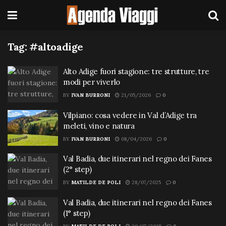
Tag:
#altoadige
Alto Adige fuori stagione: tre strutture, tre
modi per viverlo
BY
IVAN BURRONI
21/05/2026
0
Vilpiano: cosa vedere in Val d’Adige tra
meleti, vino e natura
BY
IVAN BURRONI
08/04/2026
0
Val Badia, due itinerari nel regno dei Fanes
(2° step)
BY
MATILDE DE POLI
28/07/2025
0
Val Badia, due itinerari nel regno dei Fanes
(1° step)