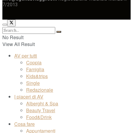
7/2013
No Result
View All Result
AV per tutti
Coppia
Famiglia
Kids&trips
Single
Redazionale
I piaceri di AV
Alberghi & Spa
Beauty Travel
Food&Drink
Cosa fare
Appuntamenti