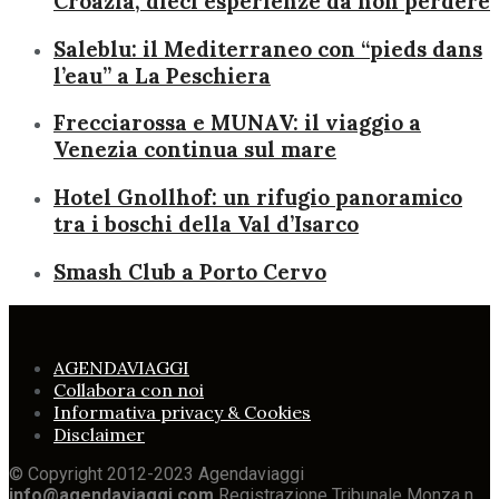
Croazia, dieci esperienze da non perdere
Saleblu: il Mediterraneo con “pieds dans
l’eau” a La Peschiera
Frecciarossa e MUNAV: il viaggio a
Venezia continua sul mare
Hotel Gnollhof: un rifugio panoramico
tra i boschi della Val d’Isarco
Smash Club a Porto Cervo
AGENDAVIAGGI
Collabora con noi
Informativa privacy & Cookies
Disclaimer
© Copyright 2012-2023 Agendaviaggi
info@agendaviaggi.com
Registrazione Tribunale Monza n.