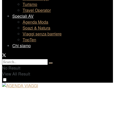
Turismo
Travel Operator
Speciali AV
Agenda Moda
Spazi & Natura
Viaggi senza barriere
TopTen
Chi siamo
No Result
View All Result