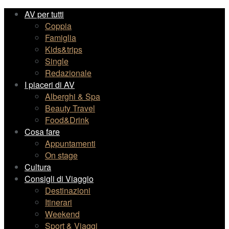
AV per tutti
Coppia
Famiglia
Kids&trips
Single
Redazionale
I piaceri di AV
Alberghi & Spa
Beauty Travel
Food&Drink
Cosa fare
Appuntamenti
On stage
Cultura
Consigli di Viaggio
Destinazioni
Itinerari
Weekend
Sport & Viaggi