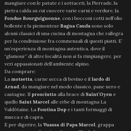
mangiare con le patate e i sottaceti, la Pierrade, la
pietra calda su cui cuocere varie carni e verdure, la
Fondue Bourguignonne
, con i bocconi cotti nell’olio
bollente e la piemontese
Bagna Cauda
sono solo
alcuni classici di una cucina di montagna che rallegra
per la condivisione fra commensali di questi piatti. E’
un’esperienza di montagna autentica, dove il
“glamour” di altre località non si fa rimpiangere, per
veri appassionati dell’ambiente alpino.
Da comprare:
La
motsetta
, carne secca di bovino e il
lardo di
Arnad
, da mangiare nel modo classico, pane nero e
castagne. Il
prosciutto
alla brace di
Saint’Oyen
e
quello
Saint Marcel
alle erbe di montagna La
Valdôtaine. La
Fontina Dop
e i tanti formaggi di
mucca e di capra.
E per digerire, la
Vuassa di Papa Marcel
, grappa