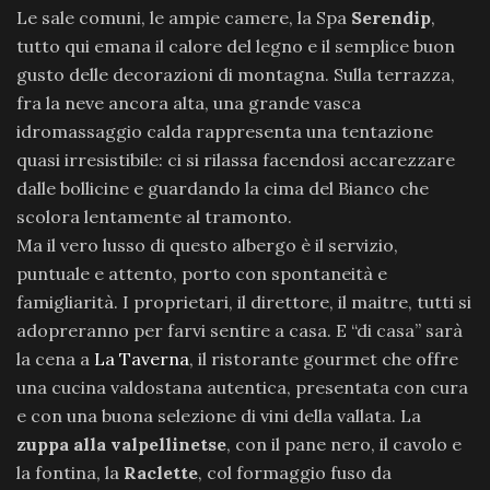
Le sale comuni, le ampie camere, la Spa
Serendip
,
tutto qui emana il calore del legno e il semplice buon
gusto delle decorazioni di montagna. Sulla terrazza,
fra la neve ancora alta, una grande vasca
idromassaggio calda rappresenta una tentazione
quasi irresistibile: ci si rilassa facendosi accarezzare
dalle bollicine e guardando la cima del Bianco che
scolora lentamente al tramonto.
Ma il vero lusso di questo albergo è il servizio,
puntuale e attento, porto con spontaneità e
famigliarità. I proprietari, il direttore, il maitre, tutti si
adopreranno per farvi sentire a casa. E “di casa” sarà
la cena a
La Taverna
, il ristorante gourmet che offre
una cucina valdostana autentica, presentata con cura
e con una buona selezione di vini della vallata. La
zuppa alla valpellinetse
, con il pane nero, il cavolo e
la fontina, la
Raclette
, col formaggio fuso da