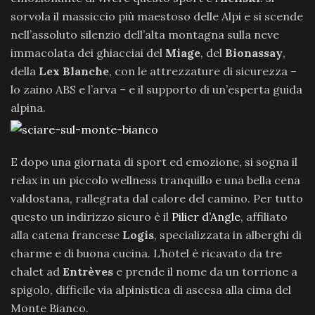
sorvola il massiccio più maestoso delle Alpi e si scende
nell’assoluto silenzio dell’alta montagna sulla neve
immacolata dei ghiacciai del
Miage
, del
Bionassay
,
della
Lex Blanche
, con le attrezzature di sicurezza –
lo zaino ABS e l’arva – e il supporto di un’esperta guida
alpina.
E dopo una giornata di sport ed emozione, si sogna il
relax in un piccolo wellness tranquillo e una bella cena
valdostana, rallegrata dal calore del camino. Per tutto
questo un indirizzo sicuro è il
Pilier d’Angle
, affiliato
alla catena francese
Logis
, specializzata in alberghi di
charme e di buona cucina. L’hotel è ricavato da tre
chalet ad
Entrèves
e prende il nome da un torrione a
spigolo, difficile via alpinistica di ascesa alla cima del
Monte Bianco.