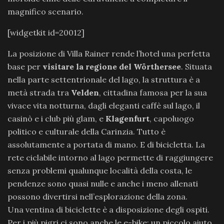
magnifico scenario.
[widgetkit id=20012]
La posizione di Villa Rainer rende l’hotel una perfetta
base per
visitare la regione del Wörthersee
. Situata
nella parte settentrionale del lago, la struttura è a
metà strada tra
Velden
, cittadina famosa per la sua
vivace vita notturna, dagli eleganti caffè sul lago, il
casinò e i club più glam, e
Klagenfurt
, capoluogo
politico e culturale della Carinzia. Tutto è
assolutamente a portata di mano. E di bicicletta. La
rete ciclabile intorno al lago permette di raggiungere
senza problemi qualunque località della costa, le
pendenze sono quasi nulle e anche i meno allenati
possono divertirsi nell’esplorazione della zona.
Una ventina di biciclette è a disposizione degli ospiti.
Per i più pigri ci sono anche le e-bike: un piccolo aiuto