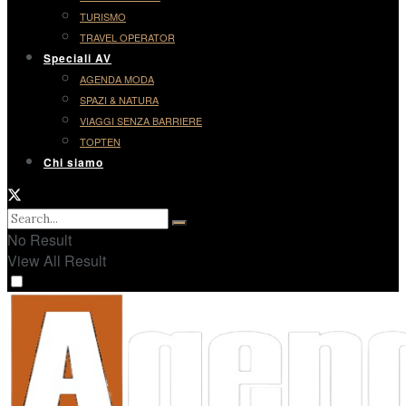
TURISMO
TRAVEL OPERATOR
Speciali AV
AGENDA MODA
SPAZI & NATURA
VIAGGI SENZA BARRIERE
TOPTEN
Chi siamo
No Result
View All Result