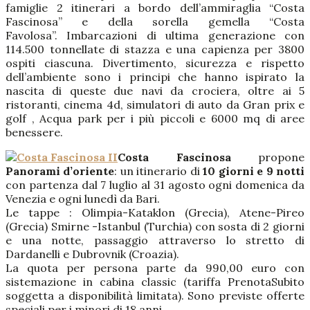
famiglie 2 itinerari a bordo dell’ammiraglia “Costa
Fascinosa” e della sorella gemella “Costa
Favolosa”. Imbarcazioni di ultima generazione con
114.500 tonnellate di stazza e una capienza per 3800
ospiti ciascuna. Divertimento, sicurezza e rispetto
dell’ambiente sono i principi che hanno ispirato la
nascita di queste due navi da crociera, oltre ai 5
ristoranti, cinema 4d, simulatori di auto da Gran prix e
golf , Acqua park per i più piccoli e 6000 mq di aree
benessere.
Costa Fascinosa
propone
Panorami d’oriente
: un itinerario di
10 giorni e 9 notti
con partenza dal 7 luglio al 31 agosto ogni domenica da
Venezia e ogni lunedì da Bari.
Le tappe : Olimpia-Kataklon (Grecia), Atene-Pireo
(Grecia) Smirne -Istanbul (Turchia) con sosta di 2 giorni
e una notte, passaggio attraverso lo stretto di
Dardanelli e Dubrovnik (Croazia).
La quota per persona parte da 990,00 euro con
sistemazione in cabina classic (tariffa PrenotaSubito
soggetta a disponibilità limitata). Sono previste offerte
speciali per i minori di 18 anni.