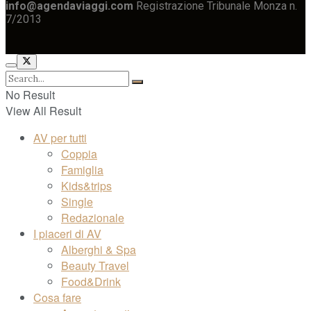
info@agendaviaggi.com
Registrazione Tribunale Monza n.
7/2013
No Result
View All Result
AV per tutti
Coppia
Famiglia
Kids&trips
Single
Redazionale
I piaceri di AV
Alberghi & Spa
Beauty Travel
Food&Drink
Cosa fare