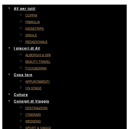
AV per tutti
COPPIA
FAMIGLIA
KIDS&TRIPS
SINGLE
REDAZIONALE
I piaceri di AV
ALBERGHI & SPA
BEAUTY TRAVEL
FOOD&DRINK
Cosa fare
APPUNTAMENTI
ON STAGE
Cultura
Consigli di Viaggio
DESTINAZIONI
ITINERARI
WEEKEND
SPORT & VIAGGI