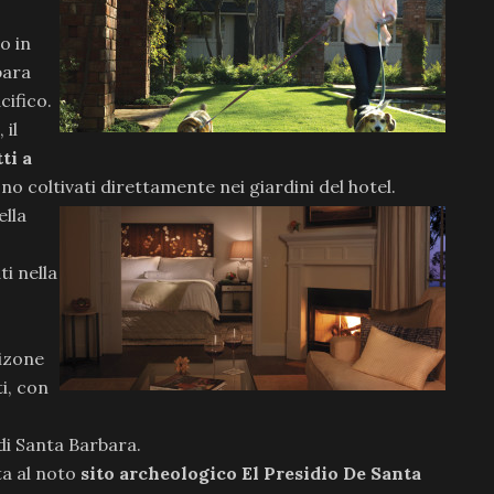
o in
bara
cifico.
 il
ti a
no coltivati di
rettamente nei giardini del hotel.
ella
ti nella
sizone
i, con
 di Santa Barbara.
ta al noto
sito archeologico El Presidio De Santa