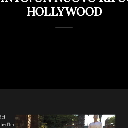
HOLLYWOOD
del
he l’ha