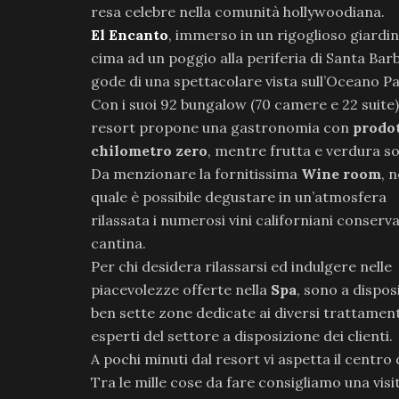
resa celebre nella comunità hollywoodiana.
El Encanto
, immerso in un rigoglioso giardin
cima ad un poggio alla periferia di Santa Bar
gode di una spettacolare vista sull’Oceano Pa
Con i suoi 92 bungalow (70 camere e 22 suite),
resort propone una gastronomia con
prodot
chilometro zero
, mentre frutta e verdura so
Da menzionare la fornitissima
Wine room
, n
quale è possibile degustare in un’atmosfera
rilassata i numerosi vini californiani conserva
cantina.
Per chi desidera rilassarsi ed indulgere nelle
piacevolezze offerte nella
Spa
, sono a dispo
ben sette zone dedicate ai diversi trattament
esperti del settore a disposizione dei clienti.
A pochi minuti dal resort vi aspetta il centro
Tra le mille cose da fare consigliamo una visi