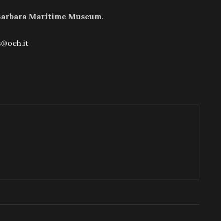
Barbara Maritime Museum
.
s@oeh.it