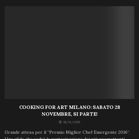
COOKING FOR ART MILANO: SABATO 28
NOVEMBRE, SI PARTE!
18/12/2015
Grande attesa per il “Premio Miglior Chef Emergente 2016”.
Una sfida che vedrà la partecipazione dei più promettenti