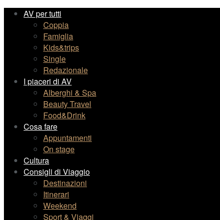
AV per tutti
Coppia
Famiglia
Kids&trips
Single
Redazionale
I piaceri di AV
Alberghi & Spa
Beauty Travel
Food&Drink
Cosa fare
Appuntamenti
On stage
Cultura
Consigli di Viaggio
Destinazioni
Itinerari
Weekend
Sport & Viaggi