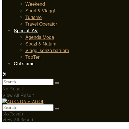
Weekend
Sport & Viaggi
Turismo
Travel Operator
Speciali AV
Agenda Moda
Spazi & Natura
Viaggi senza barriere
TopTen
Chi siamo
No Result
View All Result
No Result
View All Result