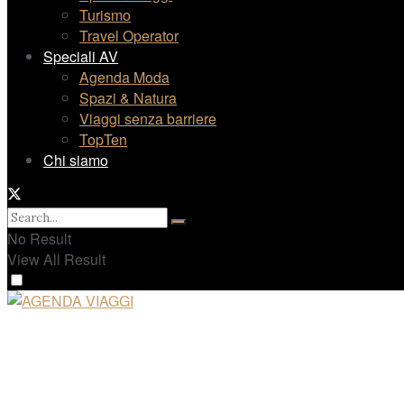
Turismo
Travel Operator
Speciali AV
Agenda Moda
Spazi & Natura
Viaggi senza barriere
TopTen
Chi siamo
No Result
View All Result