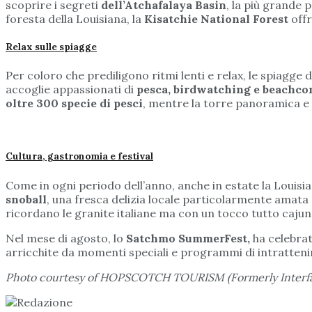
scoprire i segreti
dell’Atchafalaya Basin
, la più grande p
foresta della Louisiana, la
Kisatchie National Forest
offr
Relax sulle spiagge
Per coloro che prediligono ritmi lenti e relax, le spiagge di
accoglie appassionati di
pesca, birdwatching e beachc
oltre 300 specie di pesci
, mentre la torre panoramica e l
Cultura, gastronomia e festival
Come in ogni periodo dell’anno, anche in estate la Louisia
snoball
, una fresca delizia locale particolarmente amata d
ricordano le granite italiane ma con un tocco tutto cajun
Nel mese di agosto, lo
Satchmo SummerFest,
ha celebrat
arricchite da momenti speciali e programmi di intratteni
Photo courtesy of HOPSCOTCH TOURISM (Formerly Interfa