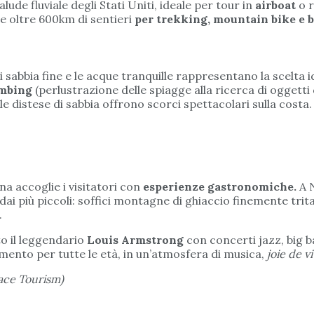
alude fluviale degli Stati Uniti, ideale per tour in
airboat
o r
e oltre 600km di sentieri
per trekking, mountain bike e
 sabbia fine e le acque tranquille rappresentano la scelta ide
ombing
(perlustrazione delle spiagge alla ricerca di oggetti
e distese di sabbia offrono scorci spettacolari sulla costa.
na accoglie i visitatori con
esperienze gastronomiche.
A N
ai più piccoli: soffici montagne di ghiaccio finemente trita
.
o il leggendario
Louis Armstrong
con concerti jazz, big ba
mento per tutte le età, in un’atmosfera di musica,
joie de v
ce Tourism)