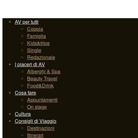
AV per tutti
Coppia
Famiglia
Kids&trips
Single
Redazionale
I piaceri di AV
Alberghi & Spa
Beauty Travel
Food&Drink
Cosa fare
Appuntamenti
On stage
Cultura
Consigli di Viaggio
Destinazioni
Itinerari