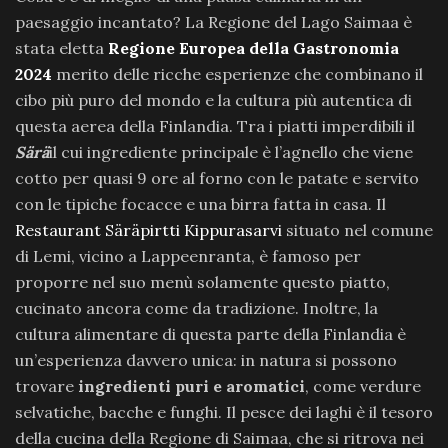
paesaggio incantato? La Regione del Lago Saimaa è
stata eletta
Regione Europea della Gastronomia
2024
merito delle ricche esperienze che combinano il
cibo più puro del mondo e la cultura più autentica di
questa aerea della Finlandia. Tra i piatti imperdibili il
Särä
il cui ingrediente principale è l’agnello che viene
cotto per quasi 9 ore al forno con le patate e servito
con le tipiche focacce e una birra fatta in casa. Il
Restaurant Säräpirtti Kippurasarvi
situato nel comune
di Lemi, vicino a Lappeenranta, è famoso per
proporre nel suo menù solamente questo piatto,
cucinato ancora come da tradizione. Inoltre, la
cultura alimentare di questa parte della Finlandia è
un’esperienza davvero unica: in natura si possono
trovare
ingredienti puri e aromatici
, come verdure
selvatiche, bacche e funghi. Il pesce dei laghi è il tesoro
della cucina della Regione di Saimaa, che si ritrova nei