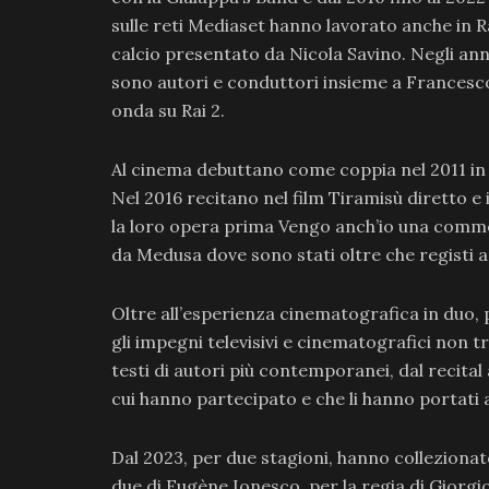
sulle reti Mediaset hanno lavorato anche in Ra
calcio presentato da Nicola Savino. Negli ann
sono autori e conduttori insieme a Francesco
onda su Rai 2.
Al cinema debuttano come coppia nel 2011 in 
Nel 2016 recitano nel film Tiramisù diretto e 
la loro opera prima Vengo anch’io una comme
da Medusa dove sono stati oltre che registi 
Oltre all’esperienza cinematografica in duo, 
gli impegni televisivi e cinematografici non tr
testi di autori più contemporanei, dal recital
cui hanno partecipato e che li hanno portati a 
Dal 2023, per due stagioni, hanno collezionat
due di Eugène Ionesco, per la regia di Giorgi