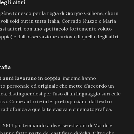
egli altri
gène Ionesco per la regia di Giorgio Gallione, che in
oli sold out in tutta Italia, Corrado Nuzzo e Maria
tessi autori, con uno spettacolo fortemente voluto
pia) e dall’osservazione curiosa di quella degli altri.
afia
0 anni lavorano in coppia
: insieme hanno
lto personale ed originale che mette d’accordo un
ca, distinguendosi per l’uso di un linguaggio surreale
rica. Come autori e interpreti spaziano dal teatro
radiofonica a quella televisiva e cinematografica.
el 2004 partecipando a diverse edizioni di Mai dire
hanno fatto parte del cast fisso di Zelig. Oltre che