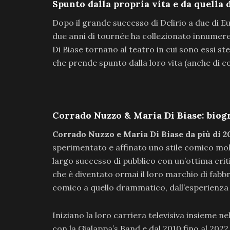
Spunto dalla propria vita e da quella d
Dopo il grande successo di Delirio a due di Eu
due anni di tournée ha collezionato innumerev
Di Biase tornano al teatro in cui sono essi s
che prende spunto dalla loro vita (anche di cop
Corrado Nuzzo & Maria Di Biase: biogr
Corrado Nuzzo e Maria Di Biase da più di 2
sperimentato e affinato uno stile comico mo
largo successo di pubblico con un’ottima criti
che è diventato ormai il loro marchio di fabb
comico a quello drammatico, dall’esperienza 
Iniziano la loro carriera televisiva insieme n
con la Gialappa’s Band e dal 2010 fino al 2022 