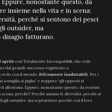
. Eppure, nonostante questo, da
re insieme nella vita e in scena:
rsità, perché si sentono dei pesci
li outsider, ma
 disagio fatturano.
 aprile
con Totalmente Incompatibili, che vede
uci dal grande successo registrato a
ccordo con il mondo,
felicemente inadattabili
. Per i
i somiglia si piglia” e neppure “gli opposti si
 li allontana. Eppure, nonostante questo, da svariati
in scena: perché? Perché amano le diversità, perché si
egli outsider, ma soprattutto perché con il loro