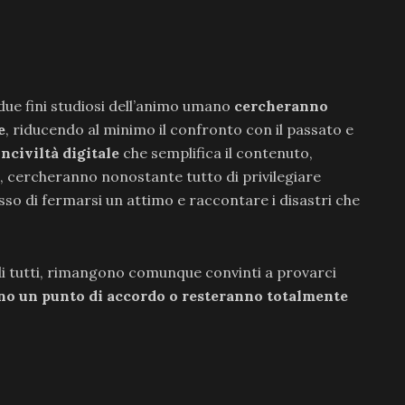
ue fini studiosi dell’animo umano
cercheranno
e
, riducendo al minimo il confronto con il passato e
inciviltà digitale
che semplifica il contenuto,
a, cercheranno nonostante tutto di privilegiare
lusso di fermarsi un attimo e raccontare i disastri che
 di tutti, rimangono comunque convinti a provarci
no un punto di accordo o resteranno totalmente