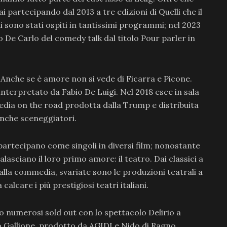
i partecipando dal 2013 a tre edizioni di Quelli che il
i sono stati ospiti in tantissimi programmi; nel 2023
 De Carlo del comedy talk dal titolo
Pour
parler in
Anche se è amore non si vede di Ficarra e Picone.
interpretato da Fabio De Luigi. Nel 2018 esce in sala
dia on the road prodotta dalla Trump e distribuita
anche sceneggiatori.
partecipano come singoli in diversi film; nonostante
alasciano il loro primo amore: il teatro. Dai classici a
 alla commedia, svariate sono le produzioni teatrali a
calcare i più prestigiosi teatri italiani.
o numerosi sold out con lo spettacolo Delirio a
o Gallione, prodotto da AGIDI e Nido di Ragno.