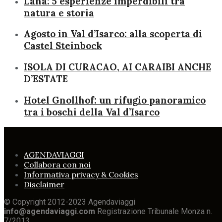
Lana: 5 esperienze imperdibili tra
natura e storia
Agosto in Val d’Isarco: alla scoperta di
Castel Steinbock
ISOLA DI CURACAO, AI CARAIBI ANCHE
D’ESTATE
Hotel Gnollhof: un rifugio panoramico
tra i boschi della Val d’Isarco
AGENDAVIAGGI
Collabora con noi
Informativa privacy & Cookies
Disclaimer
© Copyright 2012-2023 Agendaviaggi
info@agendaviaggi.com
Registrazione Tribunale Monza n.
7/2013