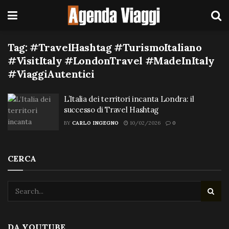
Tag:
#TravelHashtag #TurismoItaliano
#VisitItaly #LondonTravel #MadeInItaly
#ViaggiAutentici
L’Italia dei territori incanta Londra: il
successo di Travel Hashtag
BY
CARLO INGEGNO
10/02/2026
0
CERCA
DA YOUTUBE