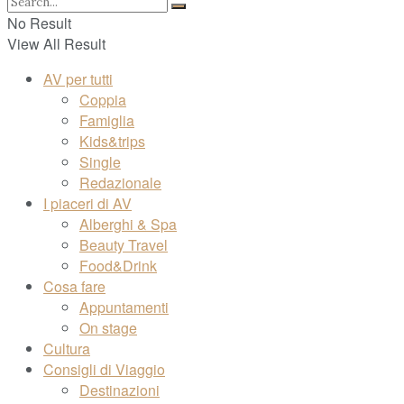
No Result
View All Result
AV per tutti
Coppia
Famiglia
Kids&trips
Single
Redazionale
I piaceri di AV
Alberghi & Spa
Beauty Travel
Food&Drink
Cosa fare
Appuntamenti
On stage
Cultura
Consigli di Viaggio
Destinazioni