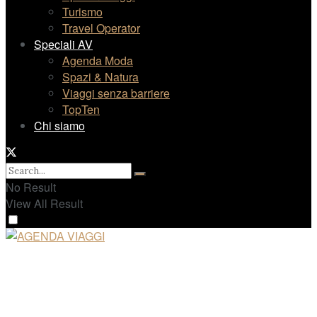
Turismo
Travel Operator
Speciali AV
Agenda Moda
Spazi & Natura
Viaggi senza barriere
TopTen
Chi siamo
No Result
View All Result