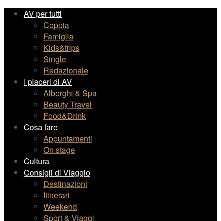
AV per tutti
Coppia
Famiglia
Kids&trips
Single
Redazionale
I piaceri di AV
Alberghi & Spa
Beauty Travel
Food&Drink
Cosa fare
Appuntamenti
On stage
Cultura
Consigli di Viaggio
Destinazioni
Itinerari
Weekend
Sport & Viaggi