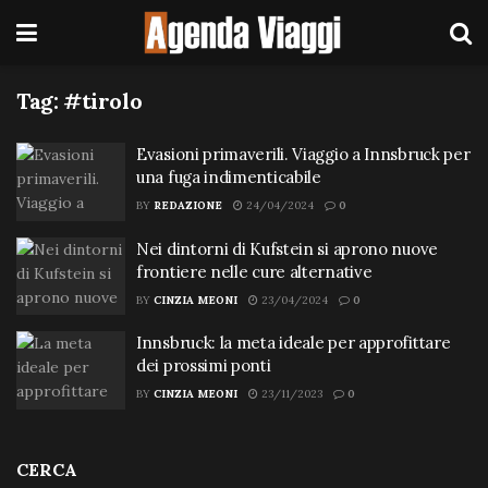
Tag:
#tirolo
Evasioni primaverili. Viaggio a Innsbruck per
una fuga indimenticabile
BY
REDAZIONE
24/04/2024
0
Nei dintorni di Kufstein si aprono nuove
frontiere nelle cure alternative
BY
CINZIA MEONI
23/04/2024
0
Innsbruck: la meta ideale per approfittare
dei prossimi ponti
BY
CINZIA MEONI
23/11/2023
0
CERCA