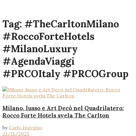
Tag:
#TheCarltonMilano
#RoccoForteHotels
#MilanoLuxury
#AgendaViaggi
#PRCOItaly #PRCOGroup
Milano, lusso e Art Decò nel Quadrilatero:
Rocco Forte Hotels svela The Carlton
by
Carlo Ingegno
21/11/2025