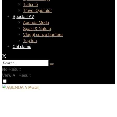
Turismo
Travel Operator
Speciali AV
Agenda Moda
Spazi & Natura
Viaggi senza barriere
TopTen
Chi siamo
No Result
View All Result