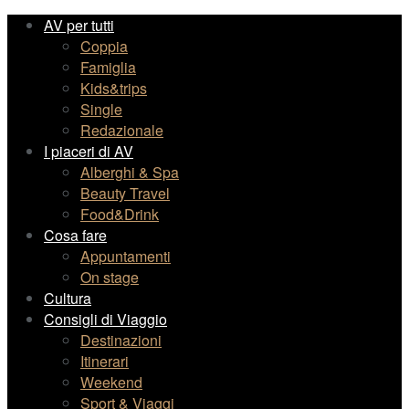
AV per tutti
Coppia
Famiglia
Kids&trips
Single
Redazionale
I piaceri di AV
Alberghi & Spa
Beauty Travel
Food&Drink
Cosa fare
Appuntamenti
On stage
Cultura
Consigli di Viaggio
Destinazioni
Itinerari
Weekend
Sport & Viaggi