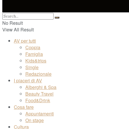
No Result
View All Result
AV per tutti
Coppia
Famiglia
Kids&trips
Single
Redazionale
I piaceri di AV
Alberghi & Spa
Beauty Travel
Food&Drink
Cosa fare
Appuntamenti
On stage
Cultura