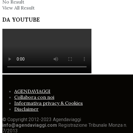
No Result
View All Result
DA YOUTUBE
AGENDAVIAGGI
Collabora con noi
Informativa privacy & Cookies
Disclaimer
© Copyright 2012-2023 Agendaviaggi
info@agendaviaggi.com
Registrazione Tribunale Monza n.
7/2013