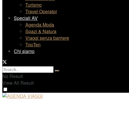
Turismo
Travel Operator
Speciali AV
Agenda Moda
Spazi & Natura
Viaggi senza barriere
TopTen
Chi siamo
No Result
View All Result