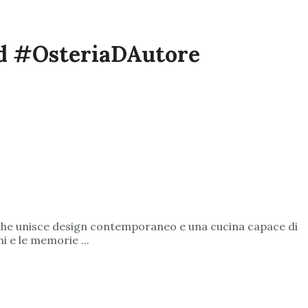
od #OsteriaDAutore
ing che unisce design contemporaneo e una cucina capace di
i e le memorie ...