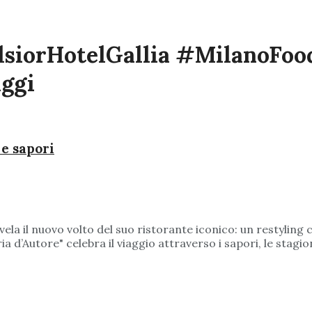
lsiorHotelGallia #MilanoFo
ggi
 e sapori
 svela il nuovo volto del suo ristorante iconico: un restyl
a d’Autore" celebra il viaggio attraverso i sapori, le stagion