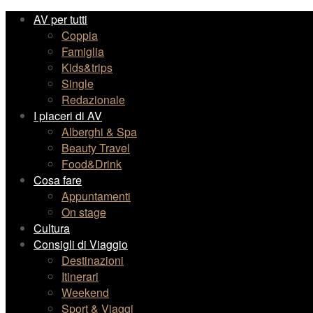
AV per tutti
Coppia
Famiglia
Kids&trips
Single
Redazionale
I piaceri di AV
Alberghi & Spa
Beauty Travel
Food&Drink
Cosa fare
Appuntamenti
On stage
Cultura
Consigli di Viaggio
Destinazioni
Itinerari
Weekend
Sport & Viaggi