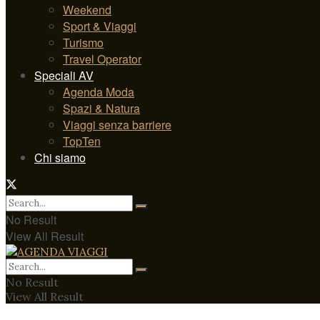
Weekend
Sport & Viaggi
Turismo
Travel Operator
Speciali AV
Agenda Moda
Spazi & Natura
Viaggi senza barriere
TopTen
Chi siamo
No Result
View All Result
No Result
View All Result