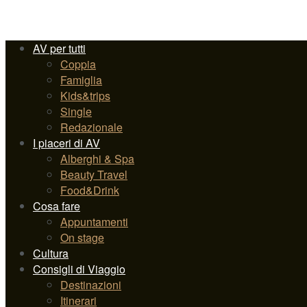
AV per tutti
Coppia
Famiglia
Kids&trips
Single
Redazionale
I piaceri di AV
Alberghi & Spa
Beauty Travel
Food&Drink
Cosa fare
Appuntamenti
On stage
Cultura
Consigli di Viaggio
Destinazioni
Itinerari