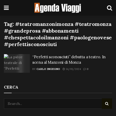
Tag:
#teatromanzonimonza #teatromonza
#grandeprosa #abbonamenti
#chespettacoloilmanzoni #paologenovese
#perfettisconosciuti
“Perfetti sconosciuti” debutta a teatro. In
scena al Manzoni di Monza
BY
CARLO INGEGNO
14/01/2024
0
CERCA