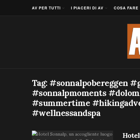
AV PER TUTTI
I PIACERI DI AV
COSA FARE
Tag:
#sonnalpobereggen #g
#sonnalpmoments #dolomi
#summertime #hikingadve
#wellnessandspa
Hotel