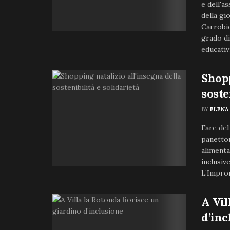
e dell'a
della gi
Carrobio
grado di
educativi 
Shopp
soste
BY
ELENA
Fare del
panetto
alimenta
inclusiv
L’Impron
A Vil
d’inc