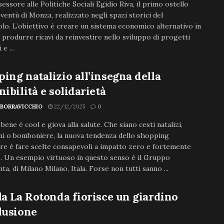
ssessore alle Politiche Sociali Egidio Riva, il primo ostello
oventù di Monza, realizzato negli spazi storici del
lo. L’obiettivo è creare un sistema economico alternativo in
 produrre ricavi da reinvestire nello sviluppo di progetti
e ...
ing natalizio all’insegna della
nibilità e solidarietà
 BORRAVICCHIO
22/12/2025
0
 bene è cool e giova alla salute. Che siano cesti natalizi,
ni o bomboniere, la nuova tendenza dello shopping
re è fare scelte consapevoli a impatto zero e fortemente
e. Un esempio virtuoso in questo senso è il Gruppo
ta, di Milano Milano, Itala. Forse non tutti sanno ...
la La Rotonda fiorisce un giardino
lusione